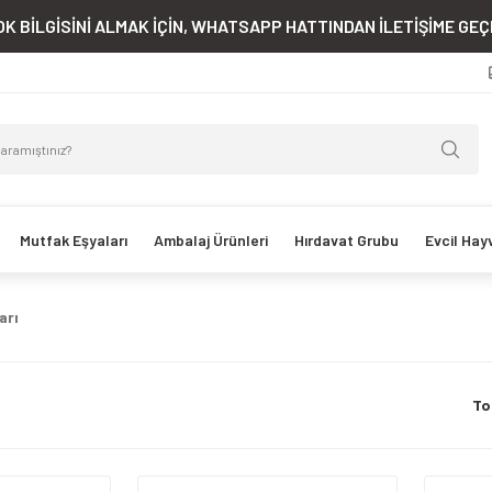
K BİLGİSİNİ ALMAK İÇİN, WHATSAPP HATTINDAN İLETİŞİME GEÇE
Mutfak Eşyaları
Ambalaj Ürünleri
Hırdavat Grubu
Evcil Hay
arı
To