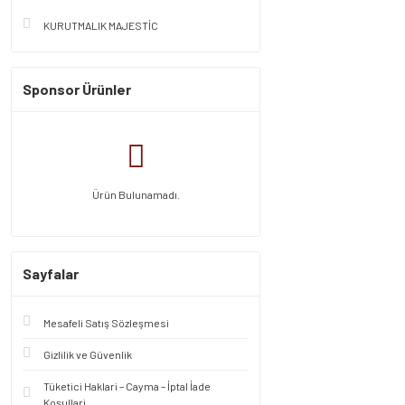
KURUTMALIK MAJESTİC
Sponsor Ürünler
Ürün Bulunamadı.
Sayfalar
Mesafeli Satış Sözleşmesi
Gizlilik ve Güvenlik
Tüketici Haklari – Cayma – İptal İade
Koşullari