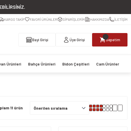
BİLİRSİNİZ.
KARGO TAKİP
FAVORİ ÜRÜNLER
SİPARİŞLERİM
HAKKIMIZDA
İLETİŞİM
Bayi Girişi
Üye Girişi
Sepetim
van Ürünleri
Bahçe Ürünleri
Bidon Çeşitleri
Cam Ürünler
plam 11 ürün