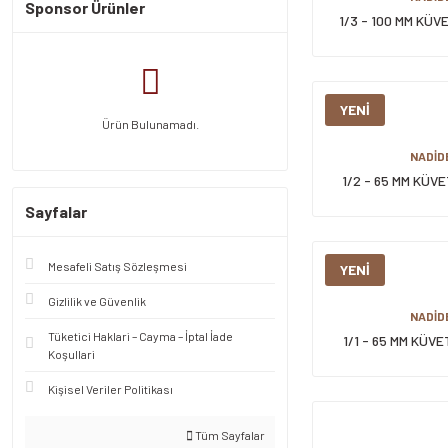
Sponsor Ürünler
1/3 - 100 MM KÜV
YENİ
Ürün Bulunamadı.
NADİD
1/2 - 65 MM KÜV
Sayfalar
Mesafeli Satış Sözleşmesi
YENİ
Gizlilik ve Güvenlik
NADİD
Tüketici Haklari – Cayma – İptal İade
1/1 - 65 MM KÜV
Koşullari
Kişisel Veriler Politikası
Tüm Sayfalar