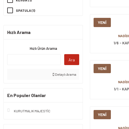
KEVGİR (1)
ÜÇTEM (1)
SPATULA (1)
YENİ
Hızlı Arama
NADİD
1/6 - KA
Hızlı Ürün Arama
Ara
YENİ
Detaylı Arama
NADİD
1/1 - KA
En Populer Olanlar
KURUTMALIK MAJESTİC
YENİ
NADİD