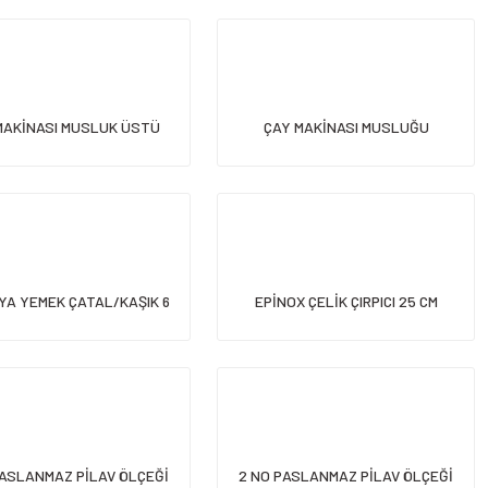
MAKİNASI MUSLUK ÜSTÜ
ÇAY MAKİNASI MUSLUĞU
YA YEMEK ÇATAL/KAŞIK 6
EPİNOX ÇELİK ÇIRPICI 25 CM
LI
PASLANMAZ PİLAV ÖLÇEĞİ
2 NO PASLANMAZ PİLAV ÖLÇEĞİ