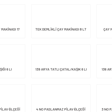
 MAKİNASI 17
TEK DEMLİKLİ ÇAY MAKİNASI 8 LT
ÇAY 
TLİ
PLEYTLİ
IĞI 6 LI
139 ARYA TATLI ÇATAL/KAŞIK 6 LI
136 AR
PİLAV ÖLÇEĞİ
4 NO PASLANMAZ PİLAV ÖLÇEĞİ
3 NO 