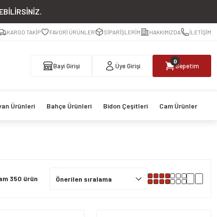
BİLİRSİNİZ.
KARGO TAKİP
FAVORİ ÜRÜNLER
SİPARİŞLERİM
HAKKIMIZDA
İLETİŞİM
0
Bayi Girişi
Üye Girişi
Sepetim
van Ürünleri
Bahçe Ürünleri
Bidon Çeşitleri
Cam Ürünler
am 350 ürün