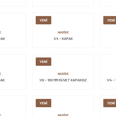
YENİ
YENİ
E
NADİDE
PAK
1/4 - KAPAK
YENİ
E
NADİDE
PAK
1/6 - 100 MM KÜVET KAPAKSIZ
1/4 -
YENİ
YENİ
E
NADİDE