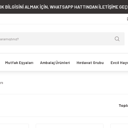
K BİLGİSİNİ ALMAK İÇİN, WHATSAPP HATTINDAN İLETİŞİME GEÇE
Mutfak Eşyaları
Ambalaj Ürünleri
Hırdavat Grubu
Evcil Hay
rı
Topl