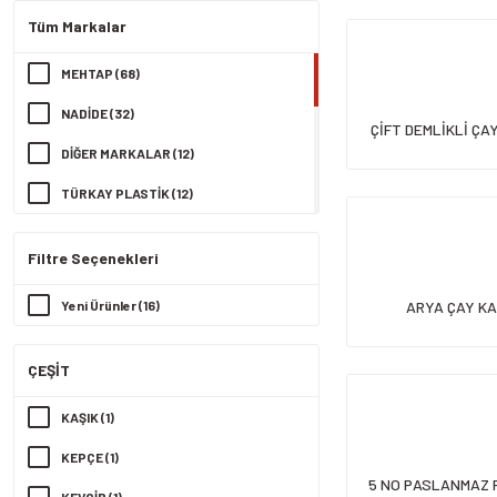
Tüm Markalar
MEHTAP (68)
NADİDE (32)
ÇİFT DEMLİKLİ ÇAY
LT PLEY
DİĞER MARKALAR (12)
TÜRKAY PLASTİK (12)
KÜLSAN (8)
Filtre Seçenekleri
ÇALKAN (4)
Yeni Ürünler (16)
ARYA ÇAY KAŞ
HOBBY LİFE (4)
ŞENYAYLA (4)
ÇEŞİT
YAKUT (3)
KAŞIK (1)
ZAMBAK (2)
KEPÇE (1)
BARONES (1)
5 NO PASLANMAZ 