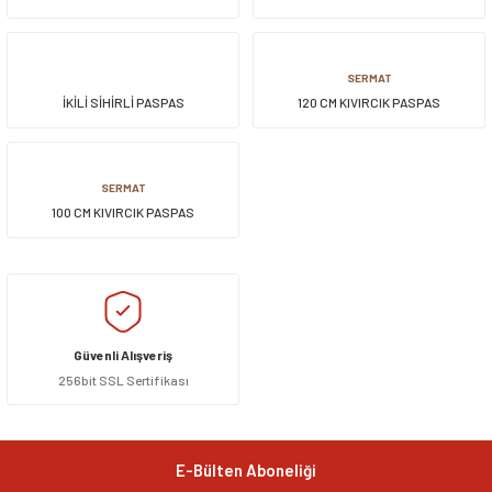
siller
ar
ınçlı Püskürtücüler
Yer ve Çalı Fırçaları
SERMAT
İKİLİ SİHİRLİ PASPAS
120 CM KIVIRCIK PASPAS
tleri
rı
eçleri
SERMAT
100 CM KIVIRCIK PASPAS
ı ve Aksesuarları
atlık Çeşitleri
lama Kabları
ri
Güvenli Alışveriş
256bit SSL Sertifikası
E-Bülten Aboneliği