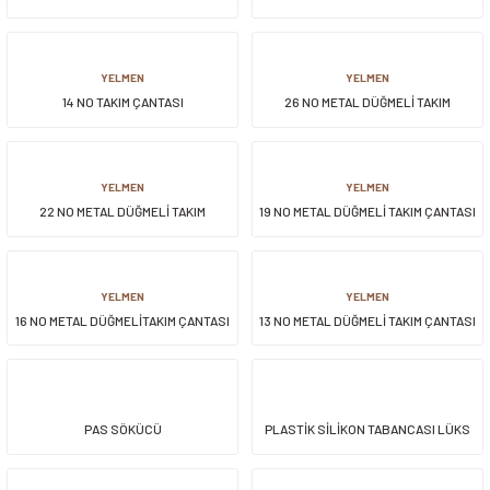
siller
ar
ınçlı Püskürtücüler
Yer ve Çalı Fırçaları
YELMEN
YELMEN
14 NO TAKIM ÇANTASI
26 NO METAL DÜĞMELİ TAKIM
tleri
rı
ÇANTASI
eçleri
YELMEN
YELMEN
22 NO METAL DÜĞMELİ TAKIM
19 NO METAL DÜĞMELİ TAKIM ÇANTASI
ı ve Aksesuarları
atlık Çeşitleri
ÇANTASI
lama Kabları
YELMEN
YELMEN
16 NO METAL DÜĞMELİTAKIM ÇANTASI
13 NO METAL DÜĞMELİ TAKIM ÇANTASI
ri
PAS SÖKÜCÜ
PLASTİK SİLİKON TABANCASI LÜKS