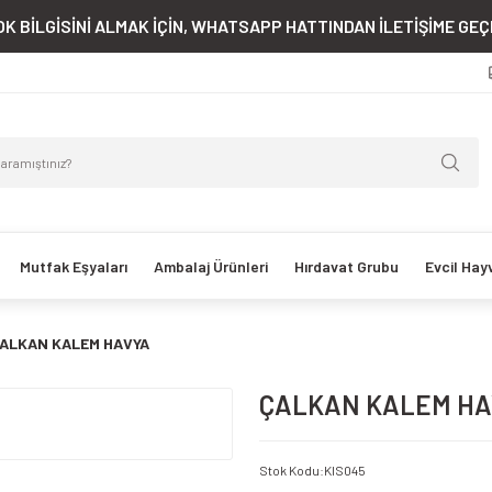
K BİLGİSİNİ ALMAK İÇİN, WHATSAPP HATTINDAN İLETİŞİME GEÇE
Mutfak Eşyaları
Ambalaj Ürünleri
Hırdavat Grubu
Evcil Hay
ALKAN KALEM HAVYA
ÇALKAN KALEM HA
Stok Kodu
:
KIS045