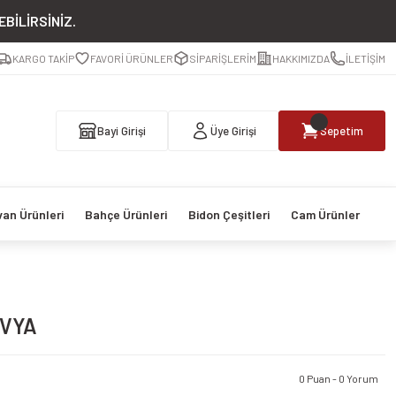
BİLİRSİNİZ.
KARGO TAKİP
FAVORİ ÜRÜNLER
SİPARİŞLERİM
HAKKIMIZDA
İLETİŞİM
Bayi Girişi
Üye Girişi
Sepetim
van Ürünleri
Bahçe Ürünleri
Bidon Çeşitleri
Cam Ürünler
VYA
0 Puan - 0 Yorum