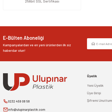
Ürün fiyatı diğer sitelerden daha pahalı.
256bit SSL Sertifikası
Bu ürüne benzer farklı alternatifler olmalı.
E-Bülten Aboneliği
Kampanyalardan ve en yeni ürünlerden ilk siz
haberdar olun!
Üyelik
Yeni Üyelik
Üye Girişi
Şifremi Unuttum
0232 459 08 58
info@ulupinarplastik.com