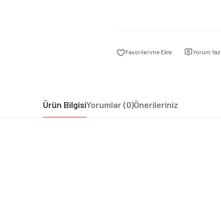
Yorum Yaz
Ürün Bilgisi
Yorumlar (0)
Önerileriniz
iz gördüğünüz noktaları öneri formunu kullanarak tarafımıza iletebilirsiniz.
Bu ürüne ilk yorumu siz yapın!
Yorum Yaz