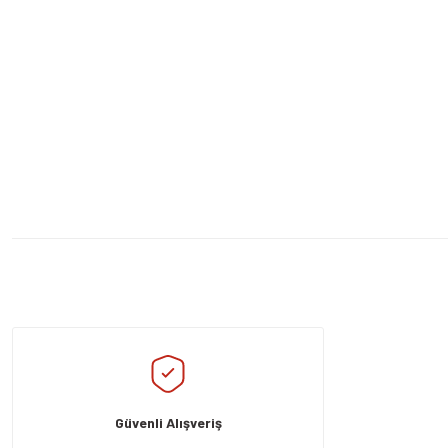
Bu ürünün fiyat bilgisi, resim, ürün açıklamalarında ve diğer konularda yeters
Görüş ve önerileriniz için teşekkür ederiz.
Ürün resmi kalitesiz, bozuk veya görüntülenemiyor.
Ürün açıklamasında eksik bilgiler bulunuyor.
Güvenli Alışveriş
Ürün bilgilerinde hatalar bulunuyor.