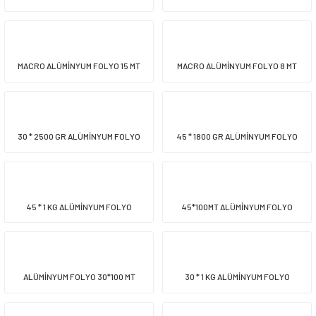
siller
ar
ınçlı Püskürtücüler
Yer ve Çalı Fırçaları
MACRO ALÜMİNYUM FOLYO 15 MT
MACRO ALÜMİNYUM FOLYO 8 MT
tleri
rı
eçleri
30 * 2500 GR ALÜMİNYUM FOLYO
45 * 1800 GR ALÜMİNYUM FOLYO
ı ve Aksesuarları
atlık Çeşitleri
lama Kabları
45 * 1 KG ALÜMİNYUM FOLYO
45*100MT ALÜMİNYUM FOLYO
ri
ALÜMİNYUM FOLYO 30*100 MT
30 * 1 KG ALÜMİNYUM FOLYO