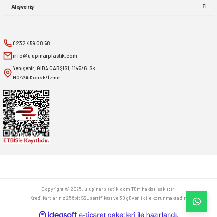
Alışveriş
0232 459 08 58
info@ulupinarplastik.com
Yenişehir, GIDA ÇARŞISI, 1145/6. Sk.
NO:7/A Konak/İzmir
Copyright © 2025, ulupinarplastik.com Tüm hakları saklıdır.
Kredi kartlarınız 256bit SSL sertifikası ve 3D güvenlik ile korunmaktadır.
ideasoft
ile
e-