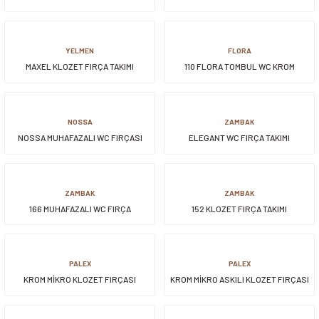
FIRÇASI
siller
ar
ınçlı Püskürtücüler
Yer ve Çalı Fırçaları
YELMEN
FLORA
MAXEL KLOZET FIRÇA TAKIMI
110 FLORA TOMBUL WC KROM
tleri
rı
eçleri
NOSSA
ZAMBAK
NOSSA MUHAFAZALI WC FIRÇASI
ELEGANT WC FIRÇA TAKIMI
ı ve Aksesuarları
atlık Çeşitleri
lama Kabları
ZAMBAK
ZAMBAK
166 MUHAFAZALI WC FIRÇA
152 KLOZET FIRÇA TAKIMI
ri
PALEX
PALEX
KROM MİKRO KLOZET FIRÇASI
KROM MİKRO ASKILI KLOZET FIRÇASI