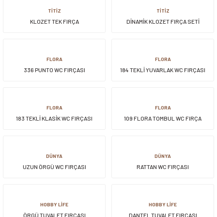
TİTİZ
TİTİZ
KLOZET TEK FIRÇA
DİNAMİK KLOZET FIRÇA SETİ
FLORA
FLORA
336 PUNTO WC FIRÇASI
184 TEKLİ YUVARLAK WC FIRÇASI
FLORA
FLORA
183 TEKLİ KLASİK WC FIRÇASI
109 FLORA TOMBUL WC FIRÇA
DÜNYA
DÜNYA
UZUN ÖRGÜ WC FIRÇASI
RATTAN WC FIRÇASI
HOBBY LİFE
HOBBY LİFE
ÖRGÜ TUVALET FIRÇASI
DANTEL TUVALET FIRÇASI