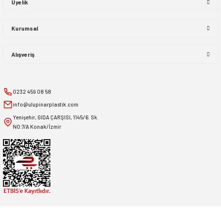
Üyelik
Kurumsal
Alışveriş
0232 459 08 58
info@ulupinarplastik.com
Yenişehir, GIDA ÇARŞISI, 1145/6. Sk.
NO:7/A Konak/İzmir