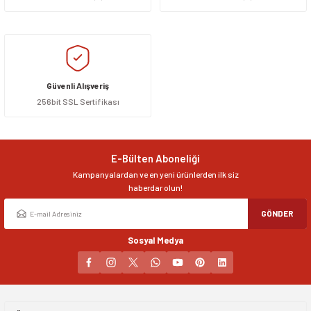
siller
ar
ınçlı Püskürtücüler
Yer ve Çalı Fırçaları
tleri
rı
Güvenli Alışveriş
256bit SSL Sertifikası
eçleri
ı ve Aksesuarları
atlık Çeşitleri
E-Bülten Aboneliği
Kampanyalardan ve en yeni ürünlerden ilk siz
lama Kabları
haberdar olun!
GÖNDER
ri
Sosyal Medya