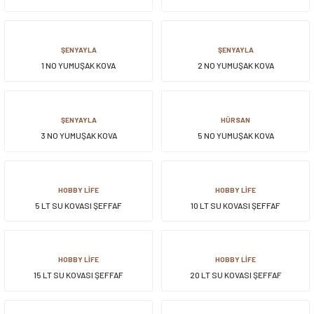
siller
ar
ınçlı Püskürtücüler
Yer ve Çalı Fırçaları
ŞENYAYLA
ŞENYAYLA
1 NO YUMUŞAK KOVA
2 NO YUMUŞAK KOVA
tleri
rı
eçleri
ŞENYAYLA
HÜRSAN
3 NO YUMUŞAK KOVA
5 NO YUMUŞAK KOVA
ı ve Aksesuarları
atlık Çeşitleri
lama Kabları
HOBBY LİFE
HOBBY LİFE
5 LT SU KOVASI ŞEFFAF
10 LT SU KOVASI ŞEFFAF
ri
HOBBY LİFE
HOBBY LİFE
15 LT SU KOVASI ŞEFFAF
20 LT SU KOVASI ŞEFFAF