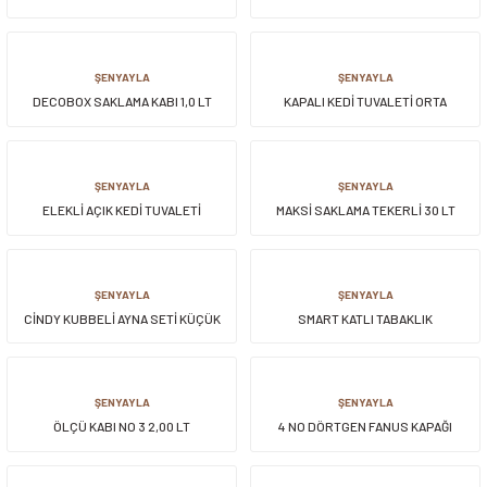
siller
ar
ınçlı Püskürtücüler
Yer ve Çalı Fırçaları
ŞENYAYLA
ŞENYAYLA
DECOBOX SAKLAMA KABI 1,0 LT
KAPALI KEDİ TUVALETİ ORTA
tleri
rı
eçleri
ŞENYAYLA
ŞENYAYLA
ELEKLİ AÇIK KEDİ TUVALETİ
MAKSİ SAKLAMA TEKERLİ 30 LT
ı ve Aksesuarları
atlık Çeşitleri
lama Kabları
ŞENYAYLA
ŞENYAYLA
CİNDY KUBBELİ AYNA SETİ KÜÇÜK
SMART KATLI TABAKLIK
ri
ŞENYAYLA
ŞENYAYLA
ÖLÇÜ KABI NO 3 2,00 LT
4 NO DÖRTGEN FANUS KAPAĞI