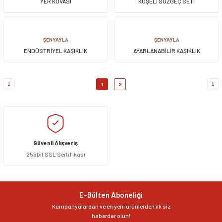
YER KOVASI
KÖŞELİ SÜZGEÇ SETİ
ŞENYAYLA
ŞENYAYLA
ENDÜSTRİYEL KAŞIKLIK
AYARLANABİLİR KAŞIKLIK
1
2
Güvenli Alışveriş
256bit SSL Sertifikası
E-Bülten Aboneliği
Kampanyalardan ve en yeni ürünlerden ilk siz
haberdar olun!