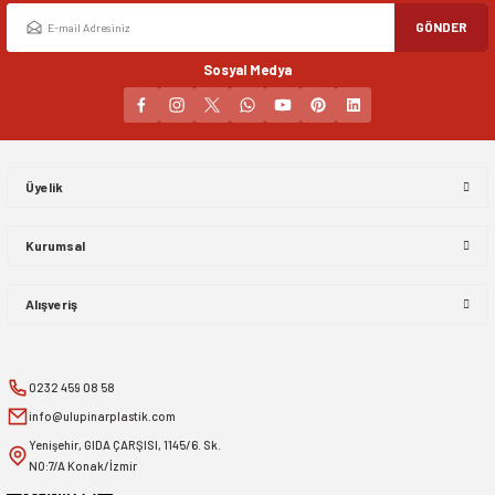
GÖNDER
Sosyal Medya
Üyelik
Kurumsal
Alışveriş
0232 459 08 58
info@ulupinarplastik.com
Yenişehir, GIDA ÇARŞISI, 1145/6. Sk.
NO:7/A Konak/İzmir