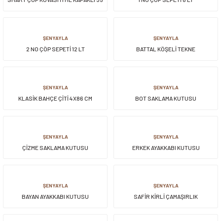
LT.
ŞENYAYLA
ŞENYAYLA
2 NO ÇÖP SEPETİ 12 LT
BATTAL KÖŞELİ TEKNE
ŞENYAYLA
ŞENYAYLA
KLASİK BAHÇE ÇİTİ 4X86 CM
BOT SAKLAMA KUTUSU
ŞENYAYLA
ŞENYAYLA
ÇİZME SAKLAMA KUTUSU
ERKEK AYAKKABI KUTUSU
ŞENYAYLA
ŞENYAYLA
BAYAN AYAKKABI KUTUSU
SAFİR KİRLİ ÇAMAŞIRLIK