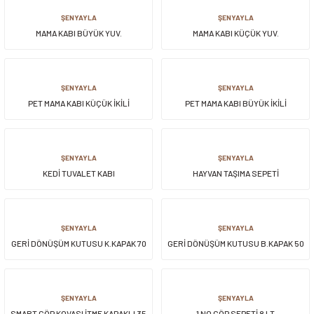
ŞENYAYLA
ŞENYAYLA
MAMA KABI BÜYÜK YUV.
MAMA KABI KÜÇÜK YUV.
ŞENYAYLA
ŞENYAYLA
PET MAMA KABI KÜÇÜK İKİLİ
PET MAMA KABI BÜYÜK İKİLİ
ŞENYAYLA
ŞENYAYLA
KEDİ TUVALET KABI
HAYVAN TAŞIMA SEPETİ
ŞENYAYLA
ŞENYAYLA
GERİ DÖNÜŞÜM KUTUSU K.KAPAK 70
GERİ DÖNÜŞÜM KUTUSU B.KAPAK 50
LT
LT
ŞENYAYLA
ŞENYAYLA
SMART ÇÖP KOVASI İTME KAPAKLI 35
1 NO ÇÖP SEPETİ 8 LT