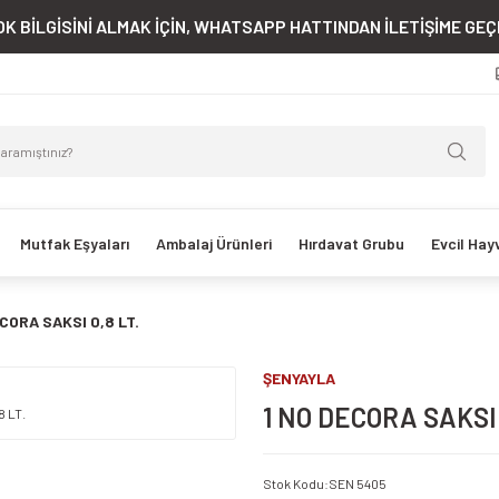
K BİLGİSİNİ ALMAK İÇİN, WHATSAPP HATTINDAN İLETİŞİME GEÇE
Mutfak Eşyaları
Ambalaj Ürünleri
Hırdavat Grubu
Evcil Hay
ECORA SAKSI 0,8 LT.
ŞENYAYLA
1 NO DECORA SAKSI 
Stok Kodu
:
SEN 5405