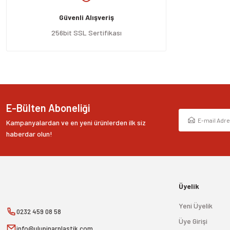
Ürün açıklamasında eksik bilgiler bulunuyor.
Güvenli Alışveriş
Ürün bilgilerinde hatalar bulunuyor.
Ürün fiyatı diğer sitelerden daha pahalı.
256bit SSL Sertifikası
Bu ürüne benzer farklı alternatifler olmalı.
E-Bülten Aboneliği
Kampanyalardan ve en yeni ürünlerden ilk siz
haberdar olun!
Üyelik
Yeni Üyelik
0232 459 08 58
Üye Girişi
info@ulupinarplastik.com