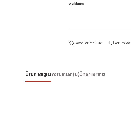
Açıklama
Yorum Yaz
Ürün Bilgisi
Yorumlar (0)
Önerileriniz
iz gördüğünüz noktaları öneri formunu kullanarak tarafımıza iletebilirsiniz.
Bu ürüne ilk yorumu siz yapın!