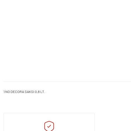
1 NO DECORA SAKSI 0,8 LT.
Bu ürünün fiyat bilgisi, resim, ürün açıklamalarında ve diğer konularda yeters
Görüş ve önerileriniz için teşekkür ederiz.
Ürün resmi kalitesiz, bozuk veya görüntülenemiyor.