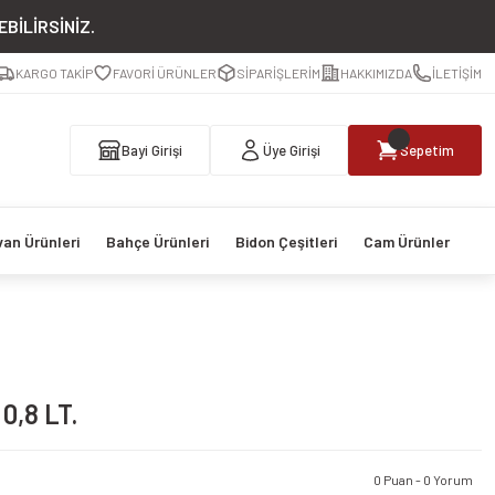
BİLİRSİNİZ.
KARGO TAKİP
FAVORİ ÜRÜNLER
SİPARİŞLERİM
HAKKIMIZDA
İLETİŞİM
Bayi Girişi
Üye Girişi
Sepetim
van Ürünleri
Bahçe Ürünleri
Bidon Çeşitleri
Cam Ürünler
0,8 LT.
0 Puan - 0 Yorum