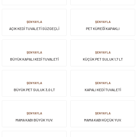
siller
ar
ınçlı Püskürtücüler
Yer ve Çalı Fırçaları
ŞENYAYLA
ŞENYAYLA
AÇIK KEDİ TUVALETİ SÜZGEÇLİ
PET KÜREĞİ KAPAKLI
tleri
rı
eçleri
ŞENYAYLA
ŞENYAYLA
BÜYÜK KAPALI KEDİ TUVALETİ
KÜÇÜK PET SULUK 1,7 LT
ı ve Aksesuarları
atlık Çeşitleri
lama Kabları
ŞENYAYLA
ŞENYAYLA
BÜYÜK PET SULUK 3,0 LT
KAPALI KEDİ TUVALETİ
ri
ŞENYAYLA
ŞENYAYLA
MAMA KABI BÜYÜK YUV.
MAMA KABI KÜÇÜK YUV.