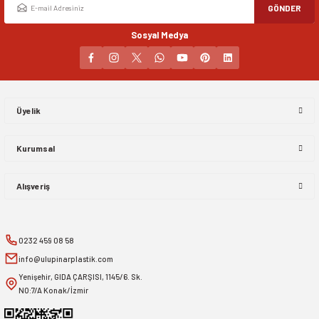
GÖNDER
Sosyal Medya
Üyelik
Kurumsal
Alışveriş
0232 459 08 58
info@ulupinarplastik.com
Yenişehir, GIDA ÇARŞISI, 1145/6. Sk.
NO:7/A Konak/İzmir