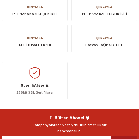
ŞENYAYLA
ŞENYAYLA
PET MAMA KABI KÜÇÜK İKİLİ
PET MAMA KABI BÜYÜK İKİLİ
ŞENYAYLA
ŞENYAYLA
KEDİ TUVALET KABI
HAYVAN TAŞIMA SEPETİ
Güvenli Alışveriş
256bit SSL Sertifikası
E-Bülten Aboneliği
Kampanyalardan ve en yeni ürünlerden ilk siz
haberdar olun!