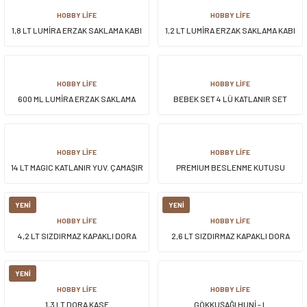
HOBBY LİFE
HOBBY LİFE
1,8 LT LUMİRA ERZAK SAKLAMA KABI
1,2 LT LUMİRA ERZAK SAKLAMA KABI
HOBBY LİFE
HOBBY LİFE
600 ML LUMİRA ERZAK SAKLAMA
BEBEK SET 4 LÜ KATLANIR SET
KABI
(KÜVET+KOVA+MAŞRAPA+FİLE)*
HOBBY LİFE
HOBBY LİFE
14 LT MAGIC KATLANIR YUV. ÇAMAŞIR
PREMIUM BESLENME KUTUSU
SELESİ
YENİ
YENİ
HOBBY LİFE
HOBBY LİFE
4,2 LT SIZDIRMAZ KAPAKLI DORA
2,6 LT SIZDIRMAZ KAPAKLI DORA
KASE
KASE
YENİ
HOBBY LİFE
HOBBY LİFE
1,3 LT DORA KASE
GÖKKUŞAĞI HUNİ - L