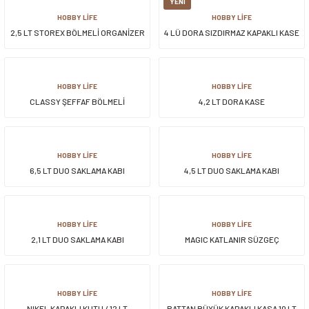
YENİ
HOBBY LİFE
HOBBY LİFE
2,5 LT STOREX BÖLMELİ ORGANİZER
4 LÜ DORA SIZDIRMAZ KAPAKLI KASE
KUTU
HOBBY LİFE
HOBBY LİFE
CLASSY ŞEFFAF BÖLMELİ
4,2 LT DORA KASE
DÜZENLEYİCİ SEPET
HOBBY LİFE
HOBBY LİFE
6,5 LT DUO SAKLAMA KABI
4,5 LT DUO SAKLAMA KABI
HOBBY LİFE
HOBBY LİFE
2,1 LT DUO SAKLAMA KABI
MAGIC KATLANIR SÜZGEÇ
HOBBY LİFE
HOBBY LİFE
NIKEL KAPAKLI KUTU / 12 LT
RATTAN BÜYÜK KAPAKLI KASA 10 LT