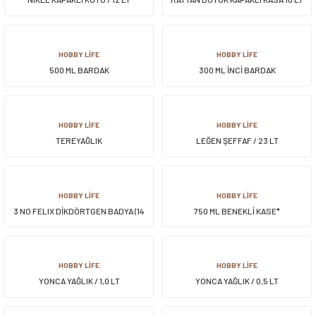
HOBBY LİFE
HOBBY LİFE
500 ML BARDAK
300 ML İNCİ BARDAK
HOBBY LİFE
HOBBY LİFE
TEREYAĞLIK
LEĞEN ŞEFFAF / 23 LT
HOBBY LİFE
HOBBY LİFE
3 NO FELIX DİKDÖRTGEN BADYA (14
750 ML BENEKLİ KASE*
LT)
HOBBY LİFE
HOBBY LİFE
YONCA YAĞLIK / 1,0 LT
YONCA YAĞLIK / 0,5 LT