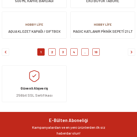
500 ML KAHVE BARDAĞI
EKO BÜYÜK TABURE
HOBBY LİFE
HOBBY LİFE
AQUA KLOZET KAPAĞI / GIFTBOX
MAGIC KATLANIR PİKNİK SEPETİ 21 LT
1
2
3
4
..
10
Güvenli Alışveriş
256bit SSL Sertifikası
E-Bülten Aboneliği
Kampanyalardan ve en yeni ürünlerden ilk siz
haberdar olun!