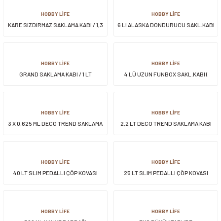
HOBBY LİFE
HOBBY LİFE
KARE SIZDIRMAZ SAKLAMA KABI / 1,3
6 LI ALASKA DONDURUCU SAKL.KABI
LT
/ HEDİYE KUTULU
HOBBY LİFE
HOBBY LİFE
GRAND SAKLAMA KABI / 1 LT
4 LÜ UZUN FUNBOX SAKL.KABI (
0,9lt1,4lt+2,1+3,1lt)
HOBBY LİFE
HOBBY LİFE
3 X 0,625 ML DECO TREND SAKLAMA
2,2 LT DECO TREND SAKLAMA KABI
KABI
HOBBY LİFE
HOBBY LİFE
40 LT SLIM PEDALLI ÇÖP KOVASI
25 LT SLIM PEDALLI ÇÖP KOVASI
HOBBY LİFE
HOBBY LİFE