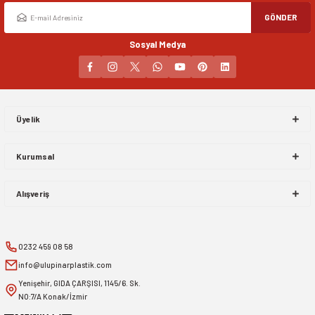
GÖNDER
Sosyal Medya
Üyelik
Kurumsal
Alışveriş
0232 459 08 58
info@ulupinarplastik.com
Yenişehir, GIDA ÇARŞISI, 1145/6. Sk.
NO:7/A Konak/İzmir