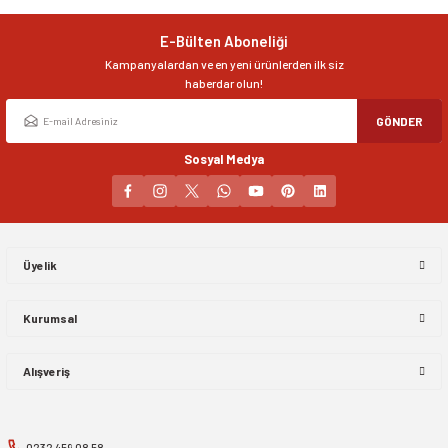
Ürün bilgilerinde hatalar bulunuyor.
E-Bülten Aboneliği
Ürün fiyatı diğer sitelerden daha pahalı.
Kampanyalardan ve en yeni ürünlerden ilk siz
Bu ürüne benzer farklı alternatifler olmalı.
haberdar olun!
GÖNDER
Sosyal Medya
Gönder
Üyelik
Kurumsal
Alışveriş
0232 459 08 58