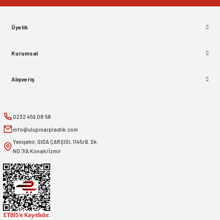
Üyelik
Kurumsal
Alışveriş
0232 459 08 58
info@ulupinarplastik.com
Yenişehir, GIDA ÇARŞISI, 1145/6. Sk.
NO:7/A Konak/İzmir