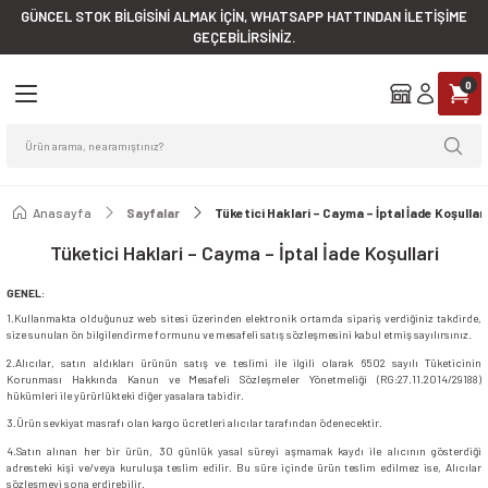
GÜNCEL STOK BİLGİSİNİ ALMAK İÇİN, WHATSAPP HATTINDAN İLETİŞİME
Geri Dön
Geri Dön
Geri Dön
Geri Dön
Geri Dön
Geri Dön
Geri Dön
Geri Dön
Geri Dön
Geri Dön
GEÇEBİLİRSİNİZ.
0
eçleri
arı
leri
bu
ri
ri
Fırçalar & Faraşlar
Düzenleyiciler
Endüstriyel Mutfak Eşyaları
şlar
Çöp Kovaları
ratları
nler
arı
sları
Çeşitleri
er
Faraşlar
Askılar
Çaydanlıklar
ları
ispenserleri
ma Kabları
lyeler
Fincan Setleri
Faraşlı Süpürge Takımları
Ayakkabı Düzenleyiciler
Cezveler
Anasayfa
Sayfalar
Tüketici Haklari – Cayma – İptal İade Koşullari
Tüketici Haklari – Cayma – İptal İade Koşullari
Aparatları
vaları
erleri
eri
tfak Eşyaları
aj Ürünler
rünleri
eri
Gırgırlar
Banyo Aksesuarları
Kaşıklar ve Çırpıcılar
GENEL
:
Kovaları
penserleri
aklıklar
Yağmurluklar
kları
Oto Fırçaları
Temizlik Düzenleyicileri
Kesme Tahtaları
1.Kullanmakta olduğunuz web sitesi üzerinden elektronik ortamda sipariş verdiğiniz takdirde,
size sunulan ön bilgilendirme formunu ve mesafeli satış sözleşmesini kabul etmiş sayılırsınız.
2.Alıcılar, satın aldıkları ürünün satış ve teslimi ile ilgili olarak 6502 sayılı Tüketicinin
i & Süngerler & Bulaşık Telleri
ları
tları
yalar & Küvetler
ar
arı
Ve Sürahiler
Süpürgeler
Tavalar
Korunması Hakkında Kanun ve Mesafeli Sözleşmeler Yönetmeliği (RG:27.11.2014/29188)
hükümleri ile yürürlükteki diğer yasalara tabidir.
3.Ürün sevkiyat masrafı olan kargo ücretleri alıcılar tarafından ödenecektir.
salları & Kokular
serleri
ve Raf Örtüleri
rahiler ve Ölçü Kabları
seler
Temizlik Fırçaları
Tencere Ve Leğenler
4.Satın alınan her bir ürün, 30 günlük yasal süreyi aşmamak kaydı ile alıcının gösterdiği
adresteki kişi ve/veya kuruluşa teslim edilir. Bu süre içinde ürün teslim edilmez ise, Alıcılar
ri & Çok Amaçlı Kovalar
aları
Çeşitleri
 Eşyaları
 Ürünler
şeler
Wc Fırçaları
Tepsiler
sözleşmeyi sona erdirebilir.