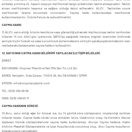
ambalajı yırtılmış vb. hasarlı ve ayıplı mal/hizmeti kargo şirketinden teslim almayacaktır. Teslim
alınan mal/hizmetin hasarsız ve sağlam olduğu kabul edilecektir. ALICI , Teslimden sonra
mal/hizmeti özenle korunmak zorundadır. Cayma hakkı kullanılacaksa mal/hizmet
kullanılmamalıdır. Ürünle Fatura da iade edilmelidir.
CAYMA HAKKI:
11.ALICI; satın aldığı ürünün kendisine veya gösterdiği adresteki kişi/kuruluşa teslim tarihinden
itibaren 14 (on dört) gün içerisinde, SATICI’ya aşağıdaki iletişim bilgileri üzerinden bildirmek
şartıyla hiçbir hukuki ve cezai sorumluluk üstlenmeksizin ve hiçbir gerekçe göstermeksizin malı
reddederek sözleşmeden cayma hakkını kullanabilir.
12.SATICININ CAYMA HAKKI BİLDİRİMİ YAPILACAK İLETİŞİM BİLGİLERİ:
ŞİRKET
ADI/UNVANI: Ulupınar Plastik ve Tem.Mlz.San.Tic.Ltd.Şti.
ADRES: Yenişehir, Gıda Çarşısı, 1145/6. Sk. No:7/A KONAK / İZMİR
EPOSTA:
info@ulupinarplastik.com
TEL: 0232 459 08 58
FAKS: 0232 458 95 17
CAYMA HAKKININ SÜRESİ:
13.Alıcı, satın aldığı eğer bir hizmet ise, bu 14 günlük süre sözleşmenin imzalandığı tarihten
itibaren başlar. Cayma hakkı süresi sona ermeden önce, tüketicinin onayı ile hizmetin ifasına
başlanan hizmet sözleşmelerinde cayma hakkı kullanılamaz. Alıcı’ya Cayma hakkına ilişkin
bildirim Mesafeli Sözleşmelerde ve İptal Koşullarında sunulmuş olup, Alıcı Cayma koşullarını
bilerek sipariş vermektedir.