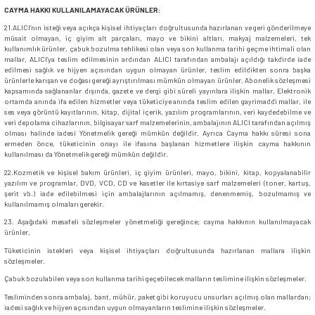
CAYMA HAKKI KULLANILAMAYACAK ÜRÜNLER:
21.ALICI’nın isteği veya açıkça kişisel ihtiyaçları doğrultusunda hazırlanan ve geri gönderilmeye
müsait olmayan, iç giyim alt parçaları, mayo ve bikini altları, makyaj malzemeleri, tek
kullanımlık ürünler, çabuk bozulma tehlikesi olan veya son kullanma tarihi geçme ihtimali olan
mallar, ALICI’ya teslim edilmesinin ardından ALICI tarafından ambalajı açıldığı takdirde iade
edilmesi sağlık ve hijyen açısından uygun olmayan ürünler, teslim edildikten sonra başka
ürünlerle karışan ve doğası gereği ayrıştırılması mümkün olmayan ürünler, Abonelik sözleşmesi
kapsamında sağlananlar dışında, gazete ve dergi gibi süreli yayınlara ilişkin mallar, Elektronik
ortamda anında ifa edilen hizmetler veya tüketiciye anında teslim edilen gayrimaddi mallar, ile
ses veya görüntü kayıtlarının, kitap, dijital içerik, yazılım programlarının, veri kaydedebilme ve
veri depolama cihazlarının, bilgisayar sarf malzemelerinin, ambalajının ALICI tarafından açılmış
olması halinde iadesi Yönetmelik gereği mümkün değildir. Ayrıca Cayma hakkı süresi sona
ermeden önce, tüketicinin onayı ile ifasına başlanan hizmetlere ilişkin cayma hakkının
kullanılması da Yönetmelik gereği mümkün değildir.
22.Kozmetik ve kişisel bakım ürünleri, iç giyim ürünleri, mayo, bikini, kitap, kopyalanabilir
yazılım ve programlar, DVD, VCD, CD ve kasetler ile kırtasiye sarf malzemeleri (toner, kartuş,
şerit vb.) iade edilebilmesi için ambalajlarının açılmamış, denenmemiş, bozulmamış ve
kullanılmamış olmaları gerekir.
23. Aşağıdaki mesafeli sözleşmeler yönetmeliği gereğince; cayma hakkının kullanılmayacak
ürünler,
Tüketicinin istekleri veya kişisel ihtiyaçları doğrultusunda hazırlanan mallara ilişkin
sözleşmeler.
Çabuk bozulabilen veya son kullanma tarihi geçebilecek malların teslimine ilişkin sözleşmeler.
Tesliminden sonra ambalaj, bant, mühür, paket gibi koruyucu unsurları açılmış olan mallardan;
iadesi sağlık ve hijyen açısından uygun olmayanların teslimine ilişkin sözleşmeler.