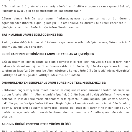
5.Satın alınan ürün, eksiksiz ve siparişte belirtilen niteliklere uygun ve varsa garanti belgesi,
kullanım kılavuzu gibi belgelerle teslim edilmek zorundadır.
siller
ar
ınçlı Püskürtücüler
Yer ve Çalı Fırçaları
6.Satın alınan ürünün satılmasının imkansızlaşması durumunda, satıcı bu durumu
öğrendiğinden itibaren 3 gün içinde yazılı olarak alıcıya bu durumu bildirmek zorundadır. 14
gün içinde de toplam bedel Alıcı’ya iade edilmek zorundadır.
tleri
rı
SATIN ALINAN ÜRÜN BEDELİ ÖDENMEZ İSE:
7.Alıcı, satın aldığı ürün bedelini ödemez veya banka kayıtlarında iptal ederse, Satıcının ürünü
eçleri
teslim yükümlülüğü sona erer.
KREDİ KARTININ YETKİSİZ KULLANIMI İLE YAPILAN ALIŞVERİŞLER:
ı ve Aksesuarları
atlık Çeşitleri
8.Ürün teslim edildikten sonra, alıcının ödeme yaptığı kredi kartının yetkisiz kişiler tarafından
haksız olarak kullanıldığı tespit edilirse ve satılan ürün bedeli ilgili banka veya finans kuruluşu
tarafından Satıcı'ya ödenmez ise, Alıcı, sözleşme konusu ürünü 3 gün içerisinde nakliye gideri
SATICI’ya ait olacak şekilde SATICI’ya iade etmek zorundadır.
lama Kabları
ÖNGÖRÜLEMEYEN SEBEPLERLE ÜRÜN SÜRESİNDE TESLİM EDİLEMEZ İSE:
9.Satıcı’nın öngöremeyeceği mücbir sebepler oluşursa ve ürün süresinde teslim edilemez ise,
ri
durum Alıcı’ya bildirilir. Alıcı, siparişin iptalini, ürünün benzeri ile değiştirilmesini veya engel
ortadan kalkana dek teslimatın ertelenmesini talep edebilir. Alıcı siparişi iptal ederse; ödemeyi
nakit ile yapmış ise iptalinden itibaren 14 gün içinde kendisine nakden bu ücret ödenir. Alıcı,
ödemeyi kredi kartı ile yapmış ise ve iptal ederse, bu iptalden itibaren yine 14 gün içinde ürün
bedeli bankaya iade edilir, ancak bankanın alıcının hesabına 2-3 hafta içerisinde aktarması
olasıdır.
ALICININ ÜRÜNÜ KONTROL ETME YÜKÜMLÜLÜĞÜ:
10.Alıcı, sözleşme konusu mal/hizmeti teslim almadan önce muayene edecek; ezik, kırık,