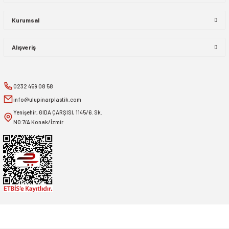
Kurumsal
Alışveriş
0232 459 08 58
info@ulupinarplastik.com
Yenişehir, GIDA ÇARŞISI, 1145/6. Sk.
NO:7/A Konak/İzmir