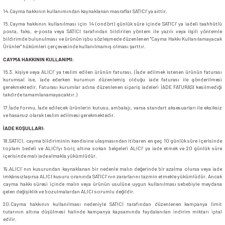
14.Cayma hakkının kullanımından kaynaklanan masraflar SATICI’ ya aittir.
15.Cayma hakkının kullanılması için 14 (ondört) günlük süre içinde SATICI' ya iadeli taahhütlü
posta, faks, e-posta veya SATICI tarafından bildirilen yöntem ile yazılı veya ilgili yöntemle
bildirimde bulunulması ve ürünün işbu sözleşmede düzenlenen "Cayma Hakkı Kullanılamayacak
Ürünler" hükümleri çerçevesinde kullanılmamış olması şarttır.
CAYMA HAKKININ KULLANIMI:
16.3. kişiye veya ALICI’ ya teslim edilen ürünün faturası, (İade edilmek istenen ürünün faturası
kurumsal ise, iade ederken kurumun düzenlemiş olduğu iade faturası ile gönderilmesi
gerekmektedir. Faturası kurumlar adına düzenlenen sipariş iadeleri İADE FATURASI kesilmediği
takdirde tamamlanamayacaktır.)
17.İade formu, İade edilecek ürünlerin kutusu, ambalajı, varsa standart aksesuarları ile eksiksiz
ve hasarsız olarak teslim edilmesi gerekmektedir.
İADE KOŞULLARI:
18.SATICI, cayma bildiriminin kendisine ulaşmasından itibaren en geç 10 günlük süre içerisinde
toplam bedeli ve ALICI’yı borç altına sokan belgeleri ALICI’ ya iade etmek ve 20 günlük süre
içerisinde malı iade almakla yükümlüdür.
19.ALICI’ nın kusurundan kaynaklanan bir nedenle malın değerinde bir azalma olursa veya iade
imkânsızlaşırsa ALICI kusuru oranında SATICI’ nın zararlarını tazmin etmekle yükümlüdür. Ancak
cayma hakkı süresi içinde malın veya ürünün usulüne uygun kullanılması sebebiyle meydana
gelen değişiklik ve bozulmalardan ALICI sorumlu değildir.
20.Cayma hakkının kullanılması nedeniyle SATICI tarafından düzenlenen kampanya limit
tutarının altına düşülmesi halinde kampanya kapsamında faydalanılan indirim miktarı iptal
edilir.