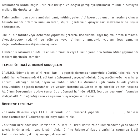
Tesliminden sonra başka ürünlerle karışan ve doğası gereği ayrıştırılması mümkün olmayan
mallara ilişkin sözleşmeler.
Malın tesliminden sonra ambalaj, bant, mühür, paket gibi koruyucu unsurları açılmış olması
halinde maddi ortamda sunulan kitap, dijital içerik ve bilgisayar sarf malzemelerine ilişkin
sözleşmeler.
.Belirli bir tarihte veya dönemde yapılması gereken, konaklama, eşya taşıma, araba kiralama,
yiyecek-içecek tedariki ve eğlence veya dinlenme amacıyla yapılan boş zamanın
değerlendirilmesine ilişkin sözleşmeler.
Elektronik ortamda anında ifa edilen hizmetler veya tüketiciye anında teslim edilen gayrimaddi
mallara ilişkin sözleşmeler.
TEMERRÜT HALİ VE HUKUKİ SONUÇLARI
24.ALICI, ödeme işlemlerini kredi kartı ile yaptığı durumda temerrüde düştüğü takdirde, kart
sahibi banka ile arasındaki kredi kartı sözleşmesi çerçevesinde faiz ödeyeceğini ve bankaya karşı
sorumlu olacağını kabul, beyan ve taahhüt eder. Bu durumda ilgili banka hukuki yollara
başvurabilir; doğacak masrafları ve vekâlet ücretini ALICI’dan talep edebilir ve her koşulda
ALICI’nın borcundan dolayı temerrüde düşmesi halinde, ALICI, borcun gecikmeli ifasından
dolayı SATICI’nın uğradığı zarar ve ziyanını ödeyeceğini kabul eder.
ÖDEME VE TESLİMAT
25.Banka Havalesi veya EFT (Elektronik Fon Transferi) yaparak, ............, ........., bankası
hesaplarımızdan (TL) herhangi birine yapabilirsiniz.
26.Sitemiz üzerinden kredi kartlarınız ile, Her türlü kredi kartınıza online tek ödeme ya da online
taksit imkânlarından yararlanabilirsiniz. Online ödemelerinizde siparişiniz sonunda kredi
kartınızdan tutar çekim işlemi gerçekleşecektir