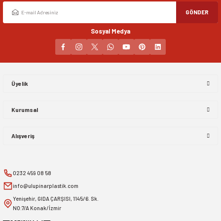
GÖNDER
Sosyal Medya
Üyelik
Kurumsal
Alışveriş
0232 459 08 58
info@ulupinarplastik.com
Yenişehir, GIDA ÇARŞISI, 1145/6. Sk.
NO:7/A Konak/İzmir