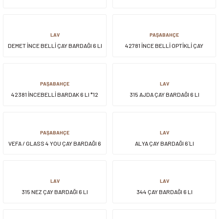
LI
siller
ar
ınçlı Püskürtücüler
Yer ve Çalı Fırçaları
LAV
PAŞABAHÇE
DEMET İNCE BELLİ ÇAY BARDAĞI 6 LI
42781 İNCE BELLİ OPTİKLİ ÇAY
tleri
rı
BARDAĞI 6 LI
eçleri
PAŞABAHÇE
LAV
42381 İNCEBELLİ BARDAK 6 LI *12
315 AJDA ÇAY BARDAĞI 6 LI
ı ve Aksesuarları
atlık Çeşitleri
lama Kabları
PAŞABAHÇE
LAV
VEFA / GLASS 4 YOU ÇAY BARDAĞI 6
ALYA ÇAY BARDAĞI 6`LI
ri
LI
LAV
LAV
315 NEZ ÇAY BARDAĞI 6 LI
344 ÇAY BARDAĞI 6 LI