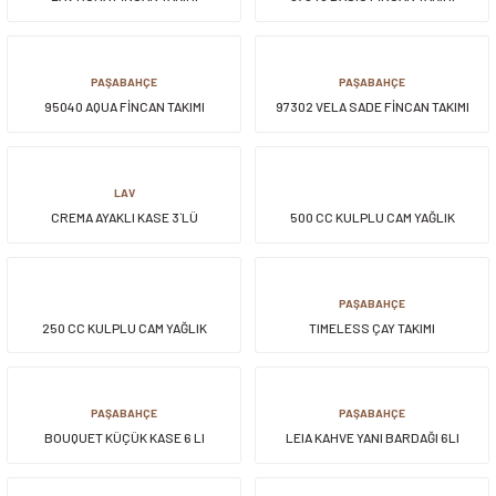
PAŞABAHÇE
PAŞABAHÇE
95040 AQUA FİNCAN TAKIMI
97302 VELA SADE FİNCAN TAKIMI
LAV
CREMA AYAKLI KASE 3`LÜ
500 CC KULPLU CAM YAĞLIK
PAŞABAHÇE
250 CC KULPLU CAM YAĞLIK
TIMELESS ÇAY TAKIMI
PAŞABAHÇE
PAŞABAHÇE
BOUQUET KÜÇÜK KASE 6 LI
LEIA KAHVE YANI BARDAĞI 6LI