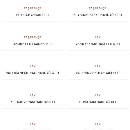
PAŞABAHÇE
PAŞABAHÇE
ELYSİA BARDAK 4 LÜ
ELYSİA KOKTEYL BARDAĞI 4 LÜ
PAŞABAHÇE
LAV
AMORE FLÜT KADEHİ 2 Lİ
VERA 357 BARDAK (3 LÜ X 16)
LAV
LAV
VALERİA MEŞRUBAT BARDAĞI 3 LÜ
VALERİA VİSKİ BARDAĞI 3 LÜ
LAV
LAV
309 KAHVE YANI BARDAK 6 LI
SUMA RAKI BARDAĞI 6LI
LAV
LAV