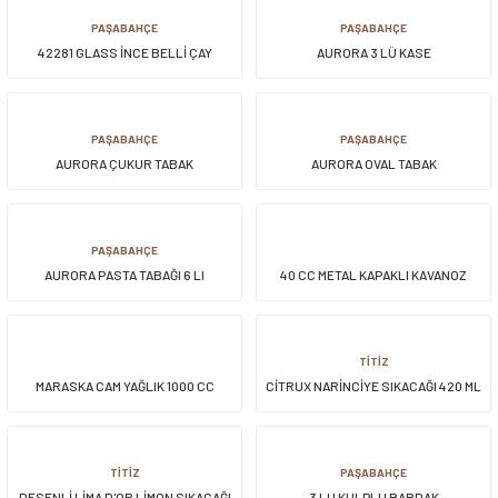
PAŞABAHÇE
PAŞABAHÇE
42281 GLASS İNCE BELLİ ÇAY
AURORA 3 LÜ KASE
BARDAĞI 6 LI
PAŞABAHÇE
PAŞABAHÇE
AURORA ÇUKUR TABAK
AURORA OVAL TABAK
PAŞABAHÇE
AURORA PASTA TABAĞI 6 LI
40 CC METAL KAPAKLI KAVANOZ
TİTİZ
MARASKA CAM YAĞLIK 1000 CC
CİTRUX NARİNCİYE SIKACAĞI 420 ML
TİTİZ
PAŞABAHÇE
DESENLİ LİMA D'OR LİMON SIKACAĞI
3 LU KULPLU BARDAK