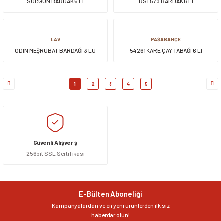
SORGUN BARDAK 6 LI
RST573 BARDAK 6 LI
LAV
PAŞABAHÇE
ODIN MEŞRUBAT BARDAĞI 3 LÜ
54261 KARE ÇAY TABAĞI 6 LI
1
2
3
4
5
Güvenli Alışveriş
256bit SSL Sertifikası
E-Bülten Aboneliği
Kampanyalardan ve en yeni ürünlerden ilk siz
haberdar olun!