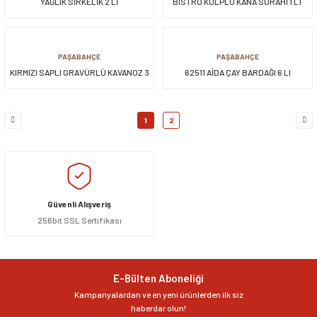
YAĞLIK SİRKELİK 2 Lİ
BİSTRO KULPLU KANA SÜRAHİ 1 LT
PAŞABAHÇE
PAŞABAHÇE
KIRMIZI SAPLI GRAVÜRLÜ KAVANOZ 3
62511 AİDA ÇAY BARDAĞI 6 LI
LT
1
2
Güvenli Alışveriş
256bit SSL Sertifikası
E-Bülten Aboneliği
Kampanyalardan ve en yeni ürünlerden ilk siz
haberdar olun!