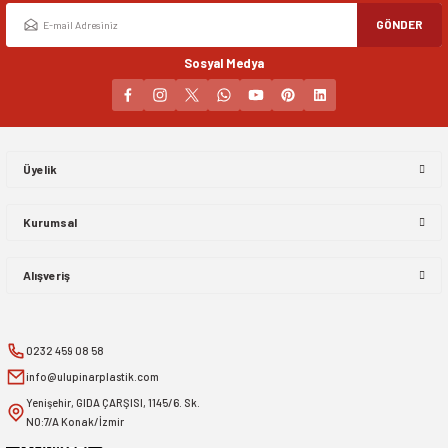
GÖNDER
Sosyal Medya
Üyelik
Kurumsal
Alışveriş
0232 459 08 58
info@ulupinarplastik.com
Yenişehir, GIDA ÇARŞISI, 1145/6. Sk.
NO:7/A Konak/İzmir