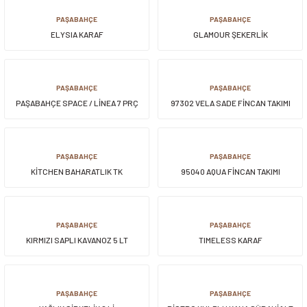
PAŞABAHÇE
PAŞABAHÇE
ELYSIA KARAF
GLAMOUR ŞEKERLİK
PAŞABAHÇE
PAŞABAHÇE
PAŞABAHÇE SPACE / LİNEA 7 PRÇ
97302 VELA SADE FİNCAN TAKIMI
SÜRAHİ VE BARDAK SETİ
PAŞABAHÇE
PAŞABAHÇE
KİTCHEN BAHARATLIK TK
95040 AQUA FİNCAN TAKIMI
PAŞABAHÇE
PAŞABAHÇE
KIRMIZI SAPLI KAVANOZ 5 LT
TIMELESS KARAF
PAŞABAHÇE
PAŞABAHÇE