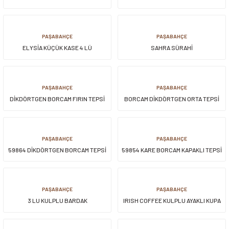
siller
ar
ınçlı Püskürtücüler
Yer ve Çalı Fırçaları
PAŞABAHÇE
PAŞABAHÇE
ELYSİA KÜÇÜK KASE 4 LÜ
SAHRA SÜRAHİ
tleri
rı
eçleri
PAŞABAHÇE
PAŞABAHÇE
DİKDÖRTGEN BORCAM FIRIN TEPSİ
BORCAM DİKDÖRTGEN ORTA TEPSİ
ı ve Aksesuarları
atlık Çeşitleri
lama Kabları
PAŞABAHÇE
PAŞABAHÇE
59864 DİKDÖRTGEN BORCAM TEPSİ
59854 KARE BORCAM KAPAKLI TEPSİ
ri
KAPAKLI
PAŞABAHÇE
PAŞABAHÇE
3 LU KULPLU BARDAK
IRISH COFFEE KULPLU AYAKLI KUPA
2 Lİ