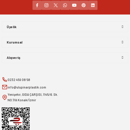
Gönder
Üyelik
Kurumsal
Alışveriş
0232 459 08 58
info@ulupinarplastik.com
Yenişehir, GIDA ÇARŞISI, 1145/6. Sk.
NO:7/A Konak/İzmir