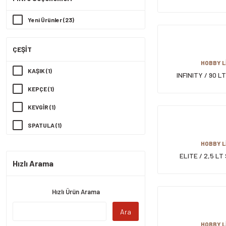
SAKLAMA 
NADİDE (32)
Yeni Ürünler (23)
YAKUT (26)
TİTİZ (25)
ÇEŞİT
DİĞER MARKALAR (23)
HOBBY L
KAŞIK (1)
INFINITY / 90 
MOİ (19)
TEKERLEKLİ S
KEPÇE (1)
ÖZKALE (19)
KEVGİR (1)
URVE (13)
SPATULA (1)
ZAMBAK (13)
HOBBY L
BARONES (12)
ELITE / 2,5 L
Hızlı Arama
SAKLAMA 
TÜRKAY PLASTİK (12)
FAME KİTCHEN (11)
Hızlı Ürün Arama
HÜRSAN (11)
Ara
KÜLSAN (8)
HOBBY L