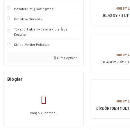
HOBBY L
Mesafeli Satış Sözleşmesi
GLASSY / 9 L
Gizlilik ve Güvenlik
SAKLAMA 
Tüketici Haklari – Cayma – İptal İade
Koşullari
Kişisel Veriler Politikası
HOBBY L
Tüm Sayfalar
GLASSY / 55 L
TEKERLEKLİ SA
Bloglar
HOBBY L
DİKDÖRTGEN MULTİ 
Blog bulunamadı.