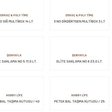
ERKOÇ & POLY TİME
ERKOÇ & POLY TİME
O SIĞ MULTİBOX 14 LT
3 NO DİKDÖRTGEN MULTİBOX 3 LT
ŞENYAYLA
ŞENYAYLA
 SAKLAMA NO 5 17,0 LT.
ELİTE SAKLAMA NO 6 23,0 LT.
HOBBY LİFE
HOBBY LİFE
BAL TAŞIMA KUTUSU / 40
PETEK BAL TAŞIMA KUTUSU / 25
LT*
LT*