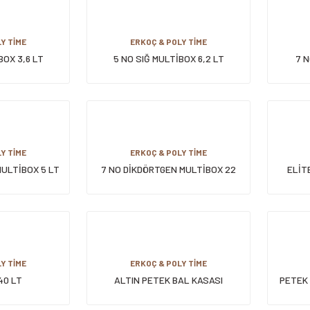
Y TİME
ERKOÇ & POLY TİME
BOX 3,6 LT
5 NO SIĞ MULTİBOX 6,2 LT
7 N
Y TİME
ERKOÇ & POLY TİME
MULTİBOX 5 LT
7 NO DİKDÖRTGEN MULTİBOX 22
ELİTE
LT
Y TİME
ERKOÇ & POLY TİME
40 LT
ALTIN PETEK BAL KASASI
PETEK 