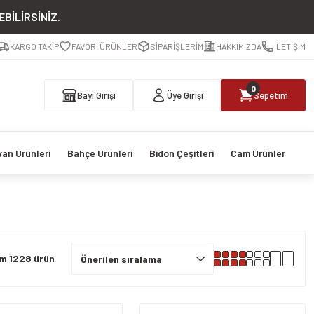
BİLİRSİNİZ.
KARGO TAKİP
FAVORİ ÜRÜNLER
SİPARİŞLERİM
HAKKIMIZDA
İLETİŞİM
0
Bayi Girişi
Üye Girişi
Sepetim
van Ürünleri
Bahçe Ürünleri
Bidon Çeşitleri
Cam Ürünler
m 1228 ürün