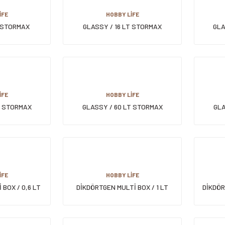
İFE
HOBBY LİFE
T STORMAX
GLASSY / 16 LT STORMAX
GLA
KABI
SAKLAMA KABI
İFE
HOBBY LİFE
T STORMAX
GLASSY / 60 LT STORMAX
GLA
KLAMA KABI
TEKERLEKLİ SAKLAMA KABI
TEK
İFE
HOBBY LİFE
BOX / 0,6 LT
DİKDÖRTGEN MULTİ BOX / 1 LT
DİKDÖR