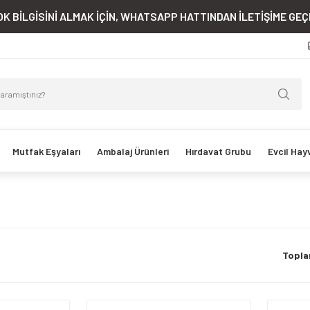
K BİLGİSİNİ ALMAK İÇİN, WHATSAPP HATTINDAN İLETİŞİME GEÇE
Mutfak Eşyaları
Ambalaj Ürünleri
Hırdavat Grubu
Evcil Hay
Topla