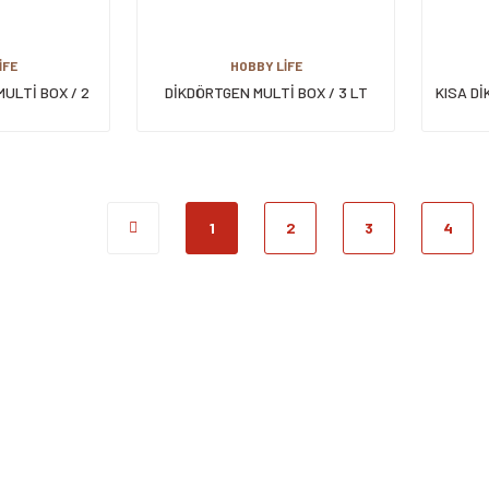
İFE
HOBBY LİFE
ULTİ BOX / 2
DİKDÖRTGEN MULTİ BOX / 3 LT
KISA Dİ
1
2
3
4