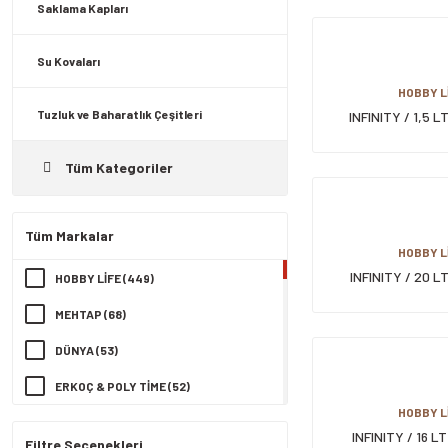
Saklama Kapları
Su Kovaları
HOBBY L
Tuzluk ve Baharatlık Çeşitleri
INFINITY / 1,5 
SAKLAMA 
Tüm Kategoriler
Tüm Markalar
HOBBY L
INFINITY / 20 
HOBBY LİFE (449)
SAKLAMA 
MEHTAP (68)
DÜNYA (53)
ERKOÇ & POLY TİME (52)
HOBBY L
ŞENYAYLA (52)
INFINITY / 16 
Filtre Seçenekleri