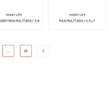
HOBBY LİFE
HOBBY LİFE
KDÖRTGEN MULTİ BOX / 3,8
MAXI MULTİ BOX / 4,5 LT
LT
..
21