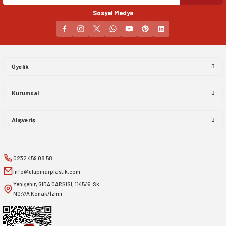
Sosyal Medya
Gönder
Üyelik
Kurumsal
Alışveriş
0232 459 08 58
info@ulupinarplastik.com
Yenişehir, GIDA ÇARŞISI, 1145/6. Sk.
NO:7/A Konak/İzmir