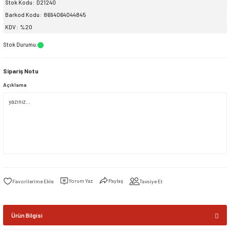
Stok Kodu
D21240
Barkod Kodu
8694064044845
siller
ar
ınçlı Püskürtücüler
Yer ve Çalı Fırçaları
KDV
%20
Stok Durumu
:
tleri
rı
Sipariş Notu
eçleri
Açıklama
ı ve Aksesuarları
atlık Çeşitleri
lama Kabları
ri
Yorum Yaz
Paylaş
Tavsiye Et
Ürün Bilgisi