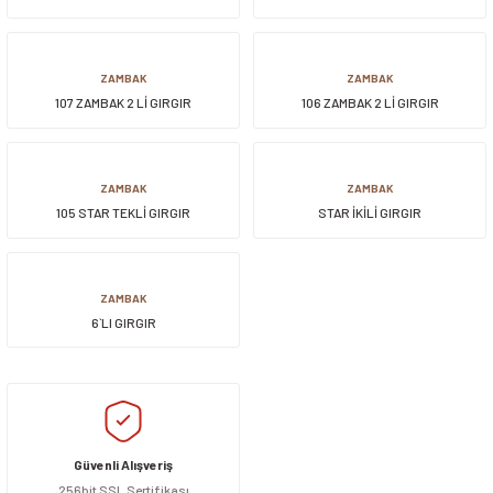
siller
ar
ınçlı Püskürtücüler
Yer ve Çalı Fırçaları
ZAMBAK
ZAMBAK
107 ZAMBAK 2 Lİ GIRGIR
106 ZAMBAK 2 Lİ GIRGIR
tleri
rı
eçleri
ZAMBAK
ZAMBAK
105 STAR TEKLİ GIRGIR
STAR İKİLİ GIRGIR
ı ve Aksesuarları
atlık Çeşitleri
lama Kabları
ZAMBAK
6`LI GIRGIR
ri
Güvenli Alışveriş
256bit SSL Sertifikası