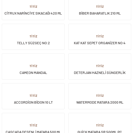
TİTİZ
TİTİZ
CİTRUX NARİNCİYE SIKACAĞI 420 ML
BİBER BAHARATLIK 210 ML
TİTİZ
TİTİZ
TELLY SÜZGEÇ NO:2
KAT KAT SEPET ORGANİZER NO:4
TİTİZ
TİTİZ
CAMEON MANDAL
DETERJAN HAZNELİ SÜNGERLİK
TİTİZ
TİTİZ
ACCORDİON BİDON 10 LT
WATERMODE MATARA 2000 ML
TİTİZ
TİTİZ
CASCADA DESENLİ MATARA 500 ML
QUİCK MATARA SR 500ML PC