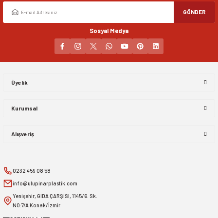
GÖNDER
Sosyal Medya
Üyelik
Kurumsal
Alışveriş
0232 459 08 58
info@ulupinarplastik.com
Yenişehir, GIDA ÇARŞISI, 1145/6. Sk.
NO:7/A Konak/İzmir