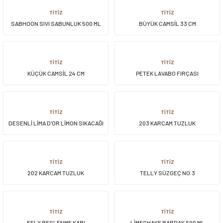
TİTİZ
TİTİZ
SABHOON SIVI SABUNLUK 500 ML
BÜYÜK CAMSİL 33 CM
TİTİZ
TİTİZ
KÜÇÜK CAMSİL 24 CM
PETEK LAVABO FIRÇASI
TİTİZ
TİTİZ
DESENLİ LİMA D'OR LİMON SIKACAĞI
203 KARCAM TUZLUK
300 ML
TİTİZ
TİTİZ
202 KARCAM TUZLUK
TELLY SÜZGEÇ NO:3
TİTİZ
TİTİZ
FELY BESLENME KABI
LİMESHAKE BARDAK 600 ML