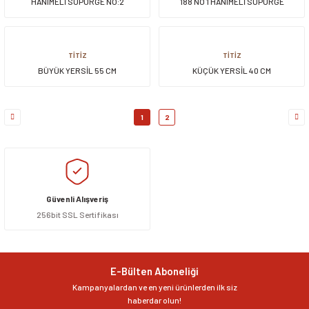
HANIMELİ SÜPÜRGE NO:2
188 NO 1 HANIMELİ SÜPÜRGE
TİTİZ
TİTİZ
BÜYÜK YERSİL 55 CM
KÜÇÜK YERSİL 40 CM
1
2
Güvenli Alışveriş
256bit SSL Sertifikası
E-Bülten Aboneliği
Kampanyalardan ve en yeni ürünlerden ilk siz
haberdar olun!