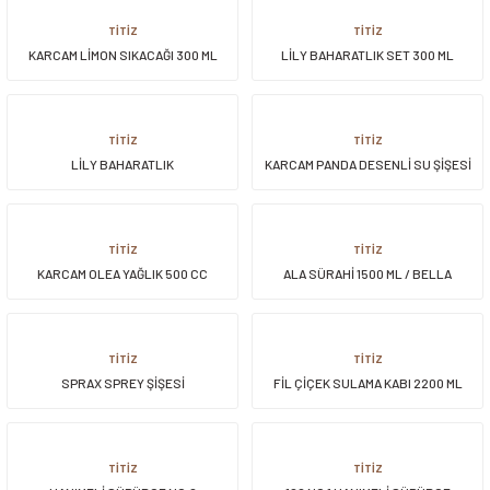
TİTİZ
TİTİZ
KARCAM LİMON SIKACAĞI 300 ML
LİLY BAHARATLIK SET 300 ML
TİTİZ
TİTİZ
LİLY BAHARATLIK
KARCAM PANDA DESENLİ SU ŞİŞESİ
1000 ML
TİTİZ
TİTİZ
KARCAM OLEA YAĞLIK 500 CC
ALA SÜRAHİ 1500 ML / BELLA
TİTİZ
TİTİZ
SPRAX SPREY ŞİŞESİ
FİL ÇİÇEK SULAMA KABI 2200 ML
TİTİZ
TİTİZ