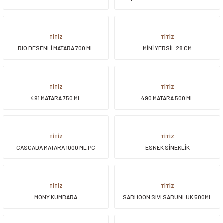
PC
TİTİZ
TİTİZ
RIO DESENLİ MATARA 700 ML
MİNİ YERSİL 28 CM
TİTİZ
TİTİZ
491 MATARA 750 ML
490 MATARA 500 ML
TİTİZ
TİTİZ
CASCADA MATARA 1000 ML PC
ESNEK SİNEKLİK
TİTİZ
TİTİZ
MONY KUMBARA
SABHOON SIVI SABUNLUK 500ML
HOME