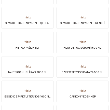
siller
ar
ınçlı Püskürtücüler
Yer ve Çalı Fırçaları
TİTİZ
TİTİZ
SPARKLE BARDAK 750 ML -ŞEFFAF
SPARKLE BARDAK 750 ML -RENKLİ
tleri
rı
eçleri
TİTİZ
TİTİZ
RETRO YAĞLIK 1 LT
FLAY DETOX SÜRAHİ 1500 ML
ı ve Aksesuarları
atlık Çeşitleri
lama Kabları
TİTİZ
TİTİZ
TAKE`N GO MÜSLİ KABI 1000 ML
GAMER TERMOS MATARA 500 ML
ri
TİTİZ
TİTİZ
ESSENCE PİPETLİ TERMOS 1000 ML
CAMEON YEDEK KEP