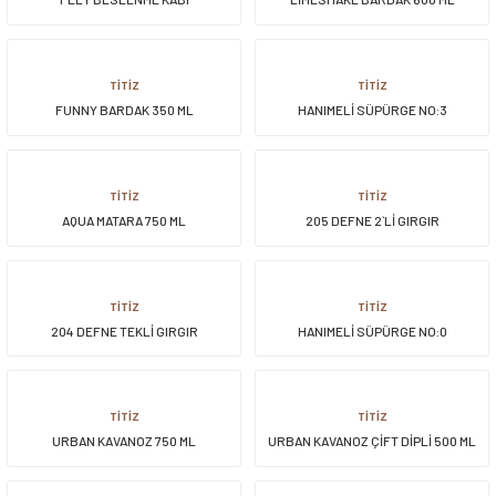
TİTİZ
TİTİZ
FUNNY BARDAK 350 ML
HANIMELİ SÜPÜRGE NO:3
TİTİZ
TİTİZ
AQUA MATARA 750 ML
205 DEFNE 2`Lİ GIRGIR
TİTİZ
TİTİZ
204 DEFNE TEKLİ GIRGIR
HANIMELİ SÜPÜRGE NO:0
TİTİZ
TİTİZ
URBAN KAVANOZ 750 ML
URBAN KAVANOZ ÇİFT DİPLİ 500 ML