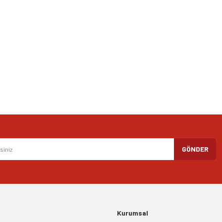
Bu ürüne ilk yorumu siz yapın!
Yorum Yaz
Gönder
GÖNDER
Kurumsal