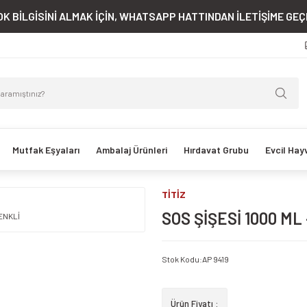
K BİLGİSİNİ ALMAK İÇİN, WHATSAPP HATTINDAN İLETİŞİME GEÇE
Mutfak Eşyaları
Ambalaj Ürünleri
Hırdavat Grubu
Evcil Hay
TİTİZ
SOS ŞİŞESİ 1000 ML
Stok Kodu
:
AP 9419
Ürün Fiyatı :