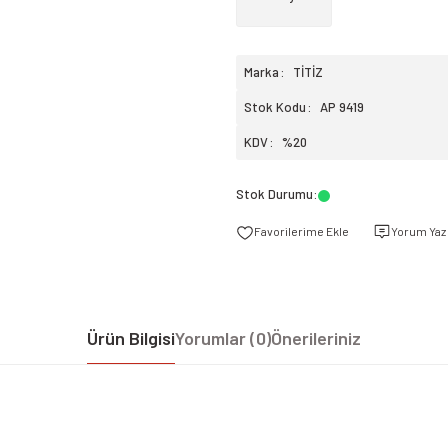
Marka
TİTİZ
Stok Kodu
AP 9419
KDV
%20
Stok Durumu
:
Yorum Yaz
Ürün Bilgisi
Yorumlar (0)
Önerileriniz
iz gördüğünüz noktaları öneri formunu kullanarak tarafımıza iletebilirsiniz.