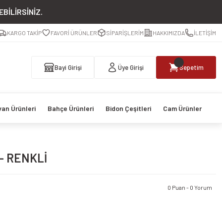
BİLİRSİNİZ.
KARGO TAKİP
FAVORİ ÜRÜNLER
SİPARİŞLERİM
HAKKIMIZDA
İLETİŞİM
Bayi Girişi
Üye Girişi
Sepetim
van Ürünleri
Bahçe Ürünleri
Bidon Çeşitleri
Cam Ürünler
 - RENKLİ
0 Puan - 0 Yorum