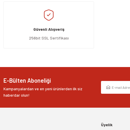
Ürün resmi kalitesiz, bozuk veya görüntülenemiyor.
Ürün açıklamasında eksik bilgiler bulunuyor.
Güvenli Alışveriş
Ürün bilgilerinde hatalar bulunuyor.
Ürün fiyatı diğer sitelerden daha pahalı.
256bit SSL Sertifikası
Bu ürüne benzer farklı alternatifler olmalı.
E-Bülten Aboneliği
Kampanyalardan ve en yeni ürünlerden ilk siz
haberdar olun!
Üyelik