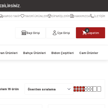
BİLİRSİNİZ.
KARGO TAKİP
FAVORİ ÜRÜNLER
SİPARİŞLERİM
HAKKIMIZDA
İLETİŞİM
0
Bayi Girişi
Üye Girişi
Sepetim
van Ürünleri
Bahçe Ürünleri
Bidon Çeşitleri
Cam Ürünler
plam 16 ürün