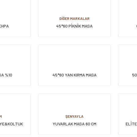
DİĞER MARKALAR
SEHPA
45*60 PİKNİK MASA
SA %10
45*60 YAN KIRMA MASA
50
M
ŞENYAYLA
YE&KOLTUK
YUVARLAK MASA 60 CM
ELİTE