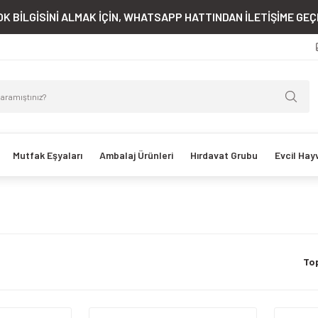
K BİLGİSİNİ ALMAK İÇİN, WHATSAPP HATTINDAN İLETİŞİME GEÇE
Mutfak Eşyaları
Ambalaj Ürünleri
Hırdavat Grubu
Evcil Hay
To