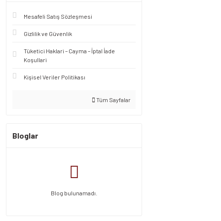
Mesafeli Satış Sözleşmesi
Gizlilik ve Güvenlik
Tüketici Haklari – Cayma – İptal İade
Koşullari
Kişisel Veriler Politikası
Tüm Sayfalar
Bloglar
Blog bulunamadı.