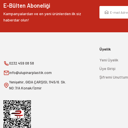
E-Bülten Aboneliği
Kampanyalardan ve en yeni ürünlerden ilk siz
haberdar olun!
Üyelik
Yeni Üyelik
0232 459 08 58
Üye Girişi
info@ulupinarplastik.com
Şifremi Unuttum
Yenişehir, GIDA ÇARŞISI, 1145/6. Sk.
NO:7/A Konak/İzmir