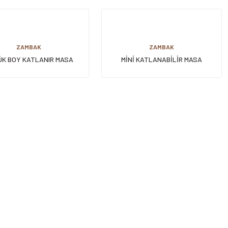
ZAMBAK
ZAMBAK
K BOY KATLANIR MASA
MİNİ KATLANABİLİR MASA
(78*55*57 CM)
(36*49*38 CM)