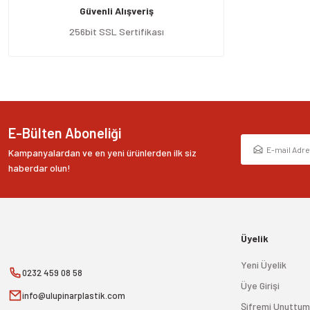
Güvenli Alışveriş
Ürün bilgilerinde hatalar bulunuyor.
Ürün fiyatı diğer sitelerden daha pahalı.
256bit SSL Sertifikası
Bu ürüne benzer farklı alternatifler olmalı.
E-Bülten Aboneliği
Kampanyalardan ve en yeni ürünlerden ilk siz
haberdar olun!
Üyelik
Yeni Üyelik
0232 459 08 58
Üye Girişi
info@ulupinarplastik.com
Şifremi Unuttum