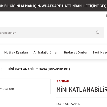
K BİLGİSİNİ ALMAK İÇİN, WHATSAPP HATTINDAN İLETİŞİME GEÇE
Mutfak Eşyaları
Ambalaj Ürünleri
Hırdavat Grubu
Evcil Hay
MİNİ KATLANABİLİR MASA (36*49*38 CM)
ZAMBAK
MİNİ KATLANABİLİR
Stok Kodu
:
ZAM 437