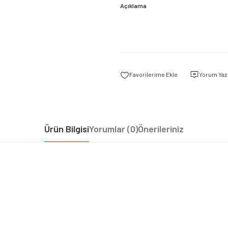
Açıklama
Yorum Yaz
Ürün Bilgisi
Yorumlar (0)
Önerileriniz
iz gördüğünüz noktaları öneri formunu kullanarak tarafımıza iletebilirsiniz.
Bu ürüne ilk yorumu siz yapın!
Yorum Yaz