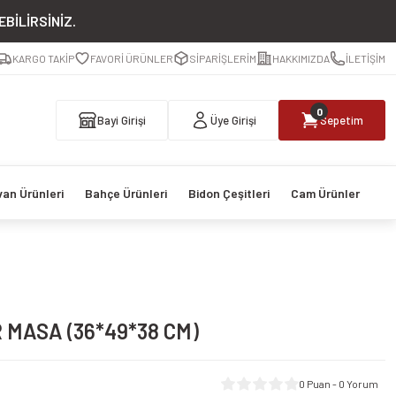
BİLİRSİNİZ.
KARGO TAKİP
FAVORİ ÜRÜNLER
SİPARİŞLERİM
HAKKIMIZDA
İLETİŞİM
0
Bayi Girişi
Üye Girişi
Sepetim
van Ürünleri
Bahçe Ürünleri
Bidon Çeşitleri
Cam Ürünler
 MASA (36*49*38 CM)
0 Puan - 0 Yorum