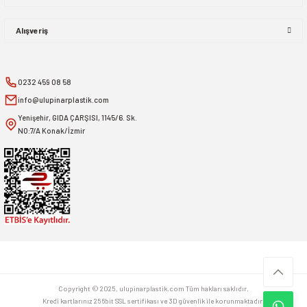
YENİ
YENİ
Alışveriş
ÜÇTEM
ÜÇTEM
PULEX YUMUŞAK YEDEK LASTİK 75
PULEX PASLANMAZ CAMSİL LASTİKLİ
CM
45 CM SYH
0232 459 08 58
YENİ
YENİ
info@ulupinarplastik.com
ÜÇTEM
ÜÇTEM
Yenişehir, GIDA ÇARŞISI, 1145/6. Sk.
PULEX PASLANMAZ CAMSİL LASTİKLİ
PULEX PASLANMAZ CAMSİL LASTİKLİ
NO:7/A Konak/İzmir
35 CM SYH
25 CM SYH
YENİ
YENİ
ÜÇTEM
ÜÇTEM
PULEX PASLANMAZ CAMSİL LASTİKLİ
PULEX PASLANMAZ CAMSİL LASTİKLİ
45 CM
35 CM
YENİ
YENİ
ÜÇTEM
NADİDE
PULEX PASLANMAZ CAMSİL LASTİKLİ
1/2 - 65 MM KÜVET KAPAKSIZ
25 CM
Copyright © 2025, ulupinarplastik.com Tüm hakları saklıdır.
YENİ
YENİ
Kredi kartlarınız 256bit SSL sertifikası ve 3D güvenlik ile korunmaktadır.