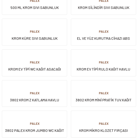
PALEX
PALEX
500 ML KROM SIVI SABUNLUK
KROM SİLİNDİR SIVI SABUNLUK
siller
ar
ınçlı Püskürtücüler
Yer ve Çalı Fırçaları
tleri
rı
PALEX
PALEX
KROM KÜRE SIVI SABUNLUK
EL VE YÜZ KURUTMA CİHAZI ABS
KROM KAPLAMA 2500W
eçleri
PALEX
PALEX
ı ve Aksesuarları
atlık Çeşitleri
KROM EV TİPİ WC KAĞIT ASACAĞI
KROM EV TİPİ RULO KAĞIT HAVLU
KAPAKLI
ASACAĞI KAPAKLI
lama Kabları
PALEX
PALEX
ri
3802 KROM Z KATLAMA HAVLU
3802 KROM MİNİ PRATİK TUV.KAĞIT
DİSPENSERİ 400 LÜ
DİSPENSERİ
PALEX
PALEX
3802 PALEX KROM JUMBO WC KAĞIT
KROM MİKRO KLOZET FIRÇASI
APARATI