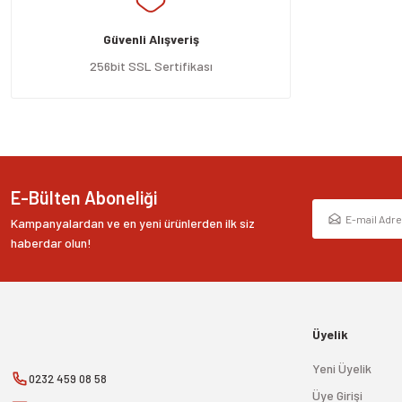
Ürün açıklamasında eksik bilgiler bulunuyor.
Güvenli Alışveriş
Ürün bilgilerinde hatalar bulunuyor.
Ürün fiyatı diğer sitelerden daha pahalı.
256bit SSL Sertifikası
Bu ürüne benzer farklı alternatifler olmalı.
E-Bülten Aboneliği
Kampanyalardan ve en yeni ürünlerden ilk siz
haberdar olun!
Üyelik
Yeni Üyelik
0232 459 08 58
Üye Girişi