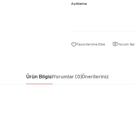
Açıklama
Yorum Yaz
Ürün Bilgisi
Yorumlar (0)
Önerileriniz
iz gördüğünüz noktaları öneri formunu kullanarak tarafımıza iletebilirsiniz.
Bu ürüne ilk yorumu siz yapın!