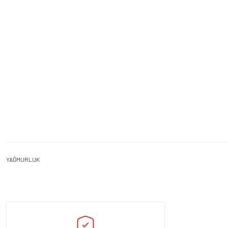
YAĞMURLUK
Bu ürünün fiyat bilgisi, resim, ürün açıklamalarında ve diğer konularda yeters
Görüş ve önerileriniz için teşekkür ederiz.
Ürün resmi kalitesiz, bozuk veya görüntülenemiyor.