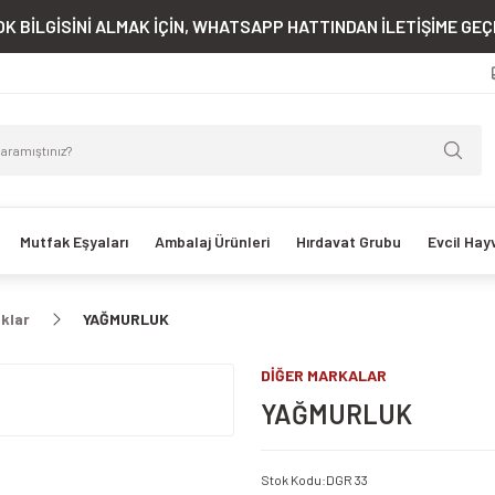
K BİLGİSİNİ ALMAK İÇİN, WHATSAPP HATTINDAN İLETİŞİME GEÇE
Mutfak Eşyaları
Ambalaj Ürünleri
Hırdavat Grubu
Evcil Hay
uklar
YAĞMURLUK
DİĞER MARKALAR
YAĞMURLUK
Stok Kodu
:
DGR 33