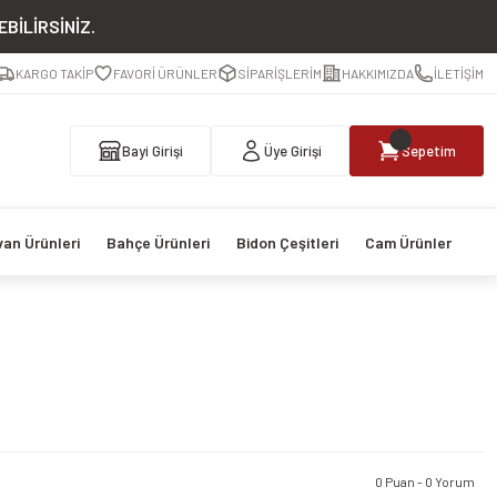
BİLİRSİNİZ.
KARGO TAKİP
FAVORİ ÜRÜNLER
SİPARİŞLERİM
HAKKIMIZDA
İLETİŞİM
Bayi Girişi
Üye Girişi
Sepetim
van Ürünleri
Bahçe Ürünleri
Bidon Çeşitleri
Cam Ürünler
0 Puan - 0 Yorum