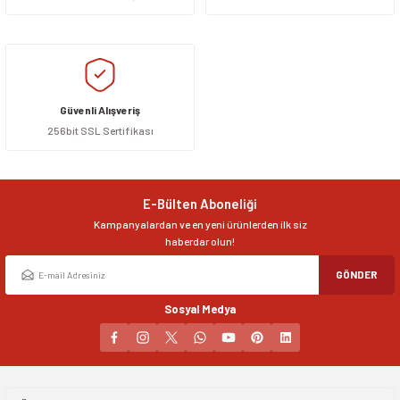
siller
ar
ınçlı Püskürtücüler
Yer ve Çalı Fırçaları
tleri
rı
Güvenli Alışveriş
256bit SSL Sertifikası
eçleri
ı ve Aksesuarları
atlık Çeşitleri
E-Bülten Aboneliği
Kampanyalardan ve en yeni ürünlerden ilk siz
lama Kabları
haberdar olun!
GÖNDER
ri
Sosyal Medya