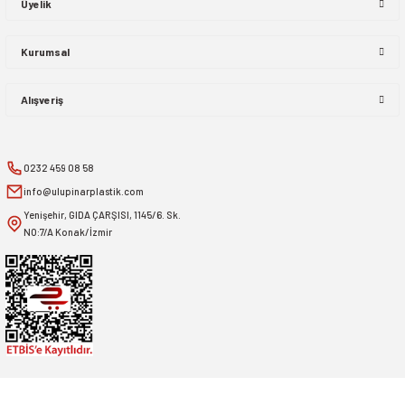
Üyelik
Kurumsal
Alışveriş
0232 459 08 58
info@ulupinarplastik.com
Yenişehir, GIDA ÇARŞISI, 1145/6. Sk.
NO:7/A Konak/İzmir