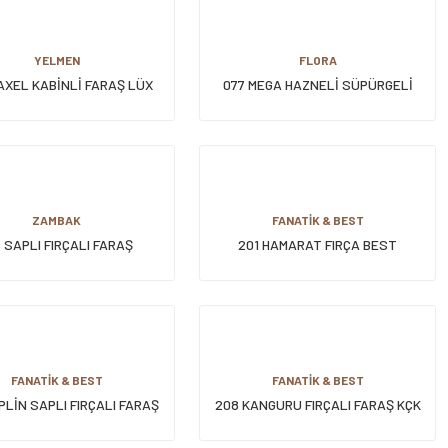
YELMEN
FLORA
AXEL KABİNLİ FARAŞ LÜX
077 MEGA HAZNELİ SÜPÜRGELİ
FARAŞ
ZAMBAK
FANATİK & BEST
5 SAPLI FIRÇALI FARAŞ
201 HAMARAT FIRÇA BEST
FANATİK & BEST
FANATİK & BEST
PLİN SAPLI FIRÇALI FARAŞ
208 KANGURU FIRÇALI FARAŞ KÇK