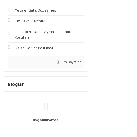
Mesafeli Satış Sözleşmesi
Gizlilik ve Güvenlik
Tüketici Haklari – Cayma – İptal İade
Koşullari
Kişisel Veriler Politikası
Tüm Sayfalar
Bloglar
Blog bulunamadı.