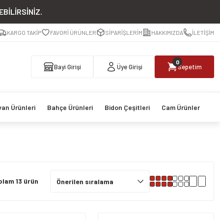
BİLİRSİNİZ.
KARGO TAKİP
FAVORİ ÜRÜNLER
SİPARİŞLERİM
HAKKIMIZDA
İLETİŞİM
0
Bayi Girişi
Üye Girişi
Sepetim
van Ürünleri
Bahçe Ürünleri
Bidon Çeşitleri
Cam Ürünler
plam 13 ürün