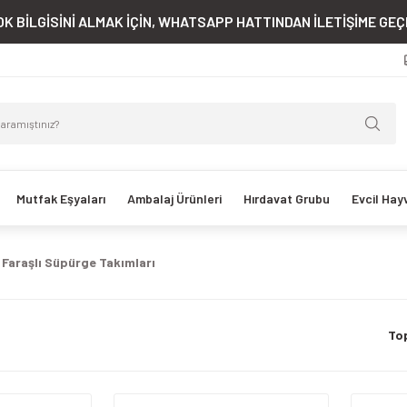
K BİLGİSİNİ ALMAK İÇİN, WHATSAPP HATTINDAN İLETİŞİME GEÇE
Mutfak Eşyaları
Ambalaj Ürünleri
Hırdavat Grubu
Evcil Hay
Faraşlı Süpürge Takımları
To