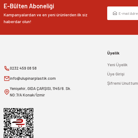
E-Bülten Aboneliği
Kampanyalardan ve en yeni ürünlerden ilk siz
haberdar olun!
Üyelik
Yeni Üyelik
0232 459 08 58
Üye Girişi
info@ulupinarplastik.com
Şifremi Unuttum
Yenişehir, GIDA ÇARŞISI, 1145/6. Sk.
NO:7/A Konak/İzmir