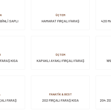
N
ÜÇTEM
BİNLİ SAPLI
HAMARAT FIRÇALI FARAŞ
420 M
ARAŞ
M
ÜÇTEM
 FARAŞ KISA
KAPAKLI AYAKLI FIRÇALI FARAŞ
16
A
FANATİK & BEST
ÇALI FARAŞ
202 FIRÇALI FARAŞ KISA
204 ZE