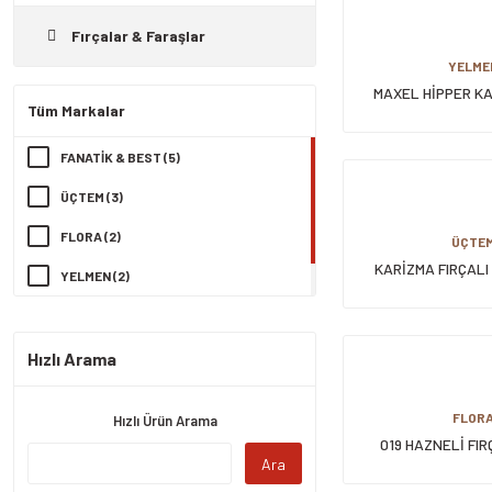
Fırçalar & Faraşlar
YELME
MAXEL HİPPER KA
Tüm Markalar
FIRÇALI F
FANATİK & BEST (5)
ÜÇTEM (3)
FLORA (2)
ÜÇTE
KARİZMA FIRÇALI
YELMEN (2)
ZAMBAK (1)
Hızlı Arama
FLOR
Hızlı Ürün Arama
019 HAZNELİ FIR
Ara