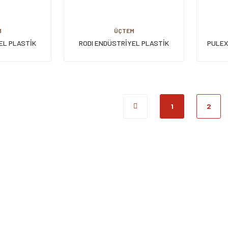
M
ÜÇTEM
EL PLASTİK
RODI ENDÜSTRİYEL PLASTİK
PULEX
5 CM
YERSİL 45 CM
1
2