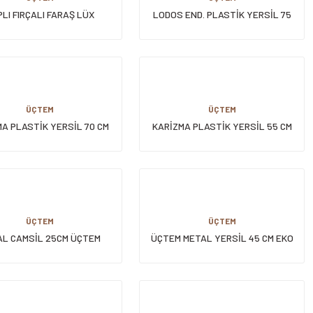
LI FIRÇALI FARAŞ LÜX
LODOS END. PLASTİK YERSİL 75
CM
ÜÇTEM
ÜÇTEM
A PLASTİK YERSİL 70 CM
KARİZMA PLASTİK YERSİL 55 CM
ÜÇTEM
ÜÇTEM
L CAMSİL 25CM ÜÇTEM
ÜÇTEM METAL YERSİL 45 CM EKO