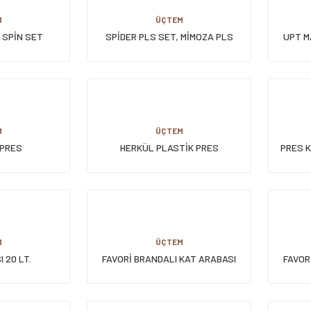
M
ÜÇTEM
 SPİN SET
SPİDER PLS SET, MİMOZA PLS
UPT MA
PRES, PLS TEKERLEKLİ
M
ÜÇTEM
 PRES
HERKÜL PLASTİK PRES
PRES 
M
ÜÇTEM
 20 LT.
FAVORİ BRANDALI KAT ARABASI
FAVOR
KSİZ
BOYALI