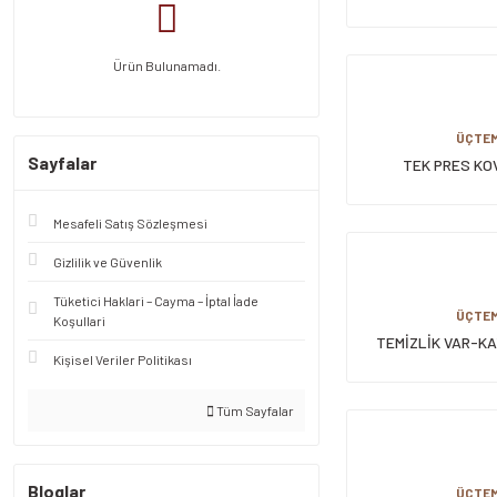
LASTİKLİ 
Ürün Bulunamadı.
ÜÇTE
Sayfalar
TEK PRES KOV
Mesafeli Satış Sözleşmesi
Gizlilik ve Güvenlik
Tüketici Haklari – Cayma – İptal İade
ÜÇTE
Koşullari
TEMİZLİK VAR-K
Kişisel Veriler Politikası
LEVHA
Tüm Sayfalar
Bloglar
ÜÇTE