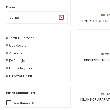
Marka
ÜÇTE
ÜÇTEM
HÜNERLİ PLASTİK 
PLASTİK PRES , B
TEKERLEKLİ (24+8
Temizlik Gereçleri
Çöp Kovaları
Aparatlar
ÜÇTE
PROFESYONEL P
Ev Gereçleri
KOVASI 5
Mutfak Eşyaları
Hırdavat Grubu
Filtre Seçenekleri
ÜÇTE
ISLAK MOP APARAT
Yeni Ürünler (7)
UÇLU