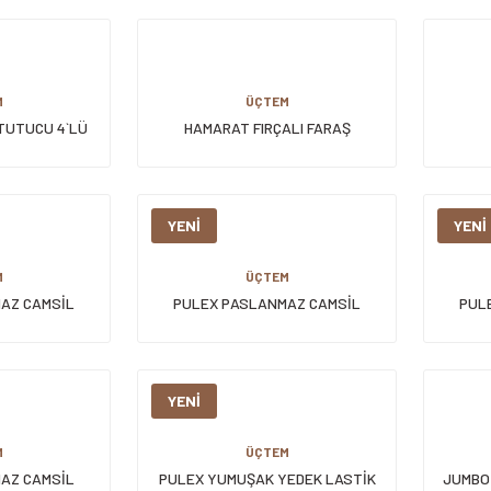
M
ÜÇTEM
TUTUCU 4`LÜ
HAMARAT FIRÇALI FARAŞ
YENİ
YENİ
M
ÜÇTEM
AZ CAMSİL
PULEX PASLANMAZ CAMSİL
PUL
 CM SYH
LASTİKLİ 25 CM SYH
YENİ
M
ÜÇTEM
AZ CAMSİL
PULEX YUMUŞAK YEDEK LASTİK
JUMBO