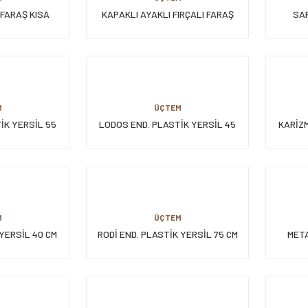
 FARAŞ KISA
KAPAKLI AYAKLI FIRÇALI FARAŞ
SAP
M
ÜÇTEM
İK YERSİL 55
LODOS END. PLASTİK YERSİL 45
KARİZM
CM
M
ÜÇTEM
YERSİL 40 CM
RODİ END. PLASTİK YERSİL 75 CM
META