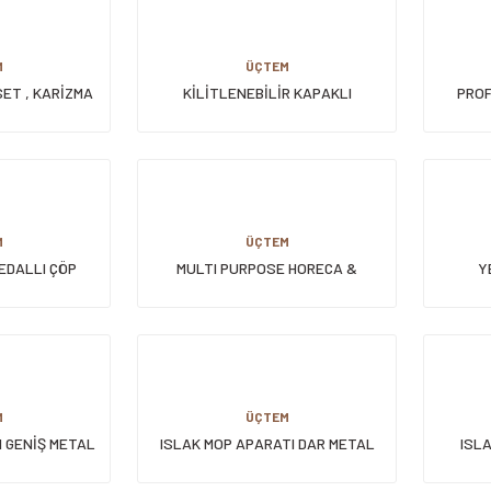
M
ÜÇTEM
SET , KARİZMA
KİLİTLENEBİLİR KAPAKLI
PROF
İLYALI METAL
YUVARLAK ÇÖP KOVASI 90 LT -
) lt KIRMIZI
W.GRİ
M
ÜÇTEM
EDALLI ÇÖP
MULTI PURPOSE HORECA &
Y
0 LT
CATERING WIPES
M
ÜÇTEM
I GENİŞ METAL
ISLAK MOP APARATI DAR METAL
ISL
UÇLU