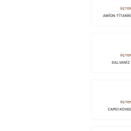
ÜÇTE
AWİON TİTANİK
ÜÇTE
GALVANİZ
ÜÇTE
CAMCI KOVASI
TEKERLE