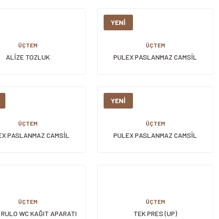
YENİ
ÜÇTEM
ÜÇTEM
ALİZE TOZLUK
PULEX PASLANMAZ CAMSİL
LASTİKLİ 45 CM SYH
YENİ
ÜÇTEM
ÜÇTEM
EX PASLANMAZ CAMSİL
PULEX PASLANMAZ CAMSİL
LASTİKLİ 45 CM
LASTİKLİ 35 CM
ÜÇTEM
ÜÇTEM
 RULO WC KAĞIT APARATI
TEK PRES (UP)