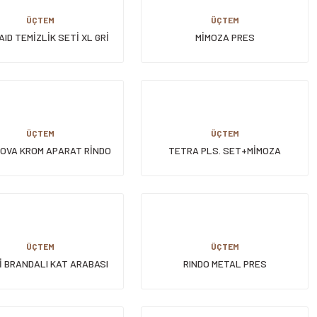
ÜÇTEM
ÜÇTEM
ID TEMİZLİK SETİ XL GRİ
MİMOZA PRES
ÜÇTEM
ÜÇTEM
KOVA KROM APARAT RİNDO
TETRA PLS. SET+MİMOZA
METAL PRES
PRES.+SEPETSİZ+PLS. TEKERLİ
MPP793
ÜÇTEM
ÜÇTEM
İ BRANDALI KAT ARABASI
RINDO METAL PRES
KROM