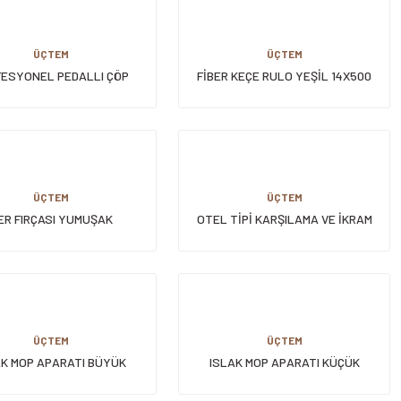
ÜÇTEM
ÜÇTEM
ESYONEL PEDALLI ÇÖP
FİBER KEÇE RULO YEŞİL 14X500
KOVASI 70 LT
CM
ÜÇTEM
ÜÇTEM
ER FIRÇASI YUMUŞAK
OTEL TİPİ KARŞILAMA VE İKRAM
TEPSİSİ AHŞAP/SİYAH
ÜÇTEM
ÜÇTEM
AK MOP APARATI BÜYÜK
ISLAK MOP APARATI KÜÇÜK
(ÜÇTEM)
(ÜÇTEM)