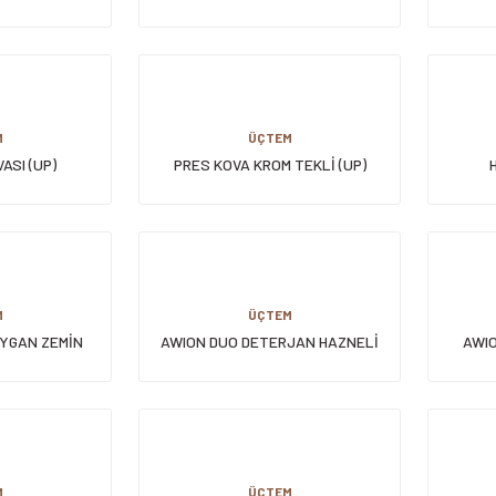
25 CM
75 CM
M
ÜÇTEM
ASI (UP)
PRES KOVA KROM TEKLİ (UP)
M
ÜÇTEM
AYGAN ZEMİN
AWION DUO DETERJAN HAZNELİ
AWIO
SI
CAMSİL
M
ÜÇTEM