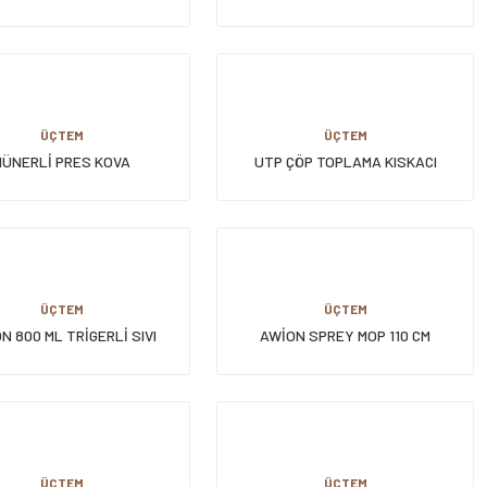
ÜÇTEM
ÜÇTEM
HÜNERLİ PRES KOVA
UTP ÇÖP TOPLAMA KISKACI
ALÜMİNYUM 100 CM
ÜÇTEM
ÜÇTEM
N 800 ML TRİGERLİ SIVI
AWİON SPREY MOP 110 CM
PÜSKÜRTÜCÜ
ALÜMİNYUM SAPLI
ÜÇTEM
ÜÇTEM