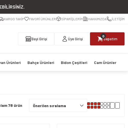
BİLİRSİNİZ.
KARGO TAKİP
FAVORİ ÜRÜNLER
SİPARİŞLERİM
HAKKIMIZDA
İLETİŞİM
0
Bayi Girişi
Üye Girişi
Sepetim
van Ürünleri
Bahçe Ürünleri
Bidon Çeşitleri
Cam Ürünler
lam 78 ürün