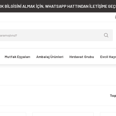
K BİLGİSİNİ ALMAK İÇİN, WHATSAPP HATTINDAN İLETİŞİME GEÇE
Mutfak Eşyaları
Ambalaj Ürünleri
Hırdavat Grubu
Evcil Hay
Top