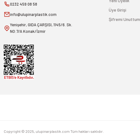
Yeni Üyelik
0232 459 08 58
Üye Girişi
info@ulupinarplastik.com
Şifremi Unuttum
Yenişehir, GIDA ÇARŞISI, 1145/6. Sk.
NO:7/A Konak/İzmir
Copyright © 2025, ulupinarplastik.com Tüm hakları saklıdır.