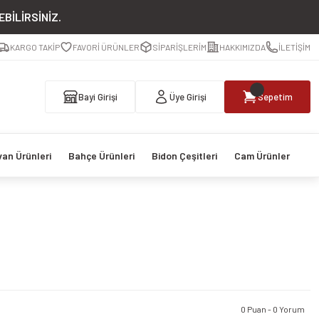
BİLİRSİNİZ.
KARGO TAKİP
FAVORİ ÜRÜNLER
SİPARİŞLERİM
HAKKIMIZDA
İLETİŞİM
Bayi Girişi
Üye Girişi
Sepetim
van Ürünleri
Bahçe Ürünleri
Bidon Çeşitleri
Cam Ürünler
0 Puan - 0 Yorum