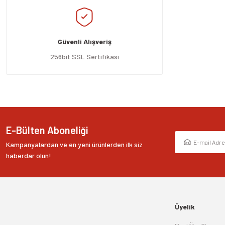
Ürün resmi kalitesiz, bozuk veya görüntülenemiyor.
Ürün açıklamasında eksik bilgiler bulunuyor.
Güvenli Alışveriş
Ürün bilgilerinde hatalar bulunuyor.
Ürün fiyatı diğer sitelerden daha pahalı.
256bit SSL Sertifikası
Bu ürüne benzer farklı alternatifler olmalı.
E-Bülten Aboneliği
Kampanyalardan ve en yeni ürünlerden ilk siz
haberdar olun!
Üyelik