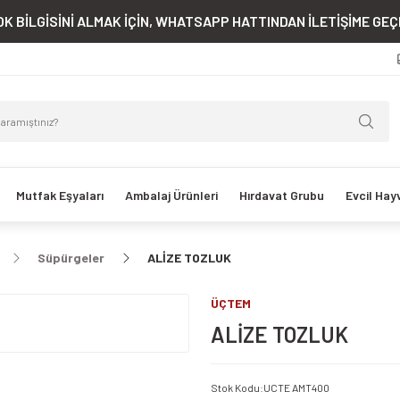
K BİLGİSİNİ ALMAK İÇİN, WHATSAPP HATTINDAN İLETİŞİME GEÇE
Mutfak Eşyaları
Ambalaj Ürünleri
Hırdavat Grubu
Evcil Hay
Süpürgeler
ALİZE TOZLUK
ÜÇTEM
ALİZE TOZLUK
Stok Kodu
:
UCTE AMT400