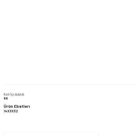
Koli İçi Adedi
96
Ürün Ebatları
14X3X32
Bu ürünün fiyat bilgisi, resim, ürün açıklamalarında ve diğer konularda yeters
Görüş ve önerileriniz için teşekkür ederiz.