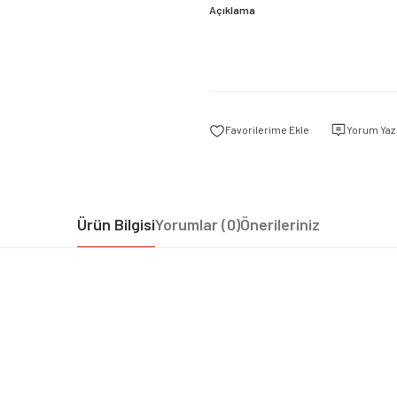
Açıklama
Yorum Yaz
Ürün Bilgisi
Yorumlar (0)
Önerileriniz
iz gördüğünüz noktaları öneri formunu kullanarak tarafımıza iletebilirsiniz.
Bu ürüne ilk yorumu siz yapın!