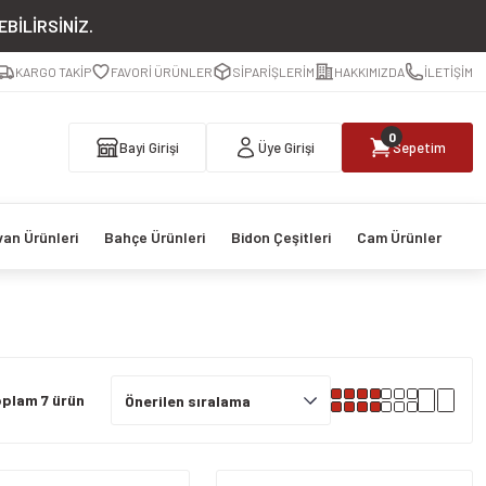
BİLİRSİNİZ.
KARGO TAKİP
FAVORİ ÜRÜNLER
SİPARİŞLERİM
HAKKIMIZDA
İLETİŞİM
0
Bayi Girişi
Üye Girişi
Sepetim
van Ürünleri
Bahçe Ürünleri
Bidon Çeşitleri
Cam Ürünler
plam 7 ürün