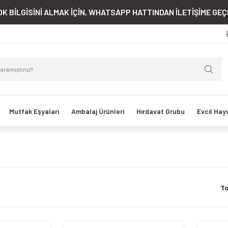
K BİLGİSİNİ ALMAK İÇİN, WHATSAPP HATTINDAN İLETİŞİME GEÇE
Mutfak Eşyaları
Ambalaj Ürünleri
Hırdavat Grubu
Evcil Hay
To