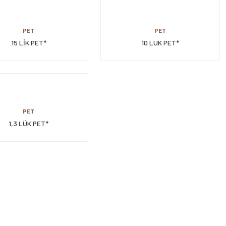
PET
PET
15 LİK PET*
10 LUK PET*
PET
1,3 LÜK PET*