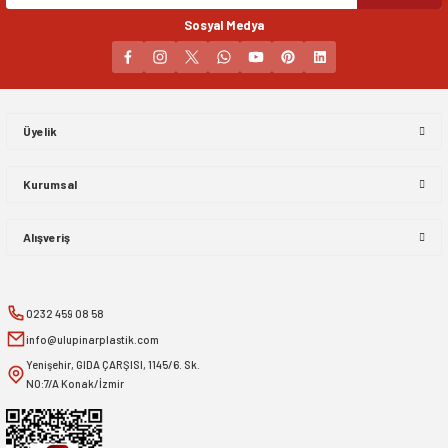
Sosyal Medya
Gönder
Üyelik
Kurumsal
Alışveriş
0232 459 08 58
info@ulupinarplastik.com
Yenişehir, GIDA ÇARŞISI, 1145/6. Sk.
NO:7/A Konak/İzmir