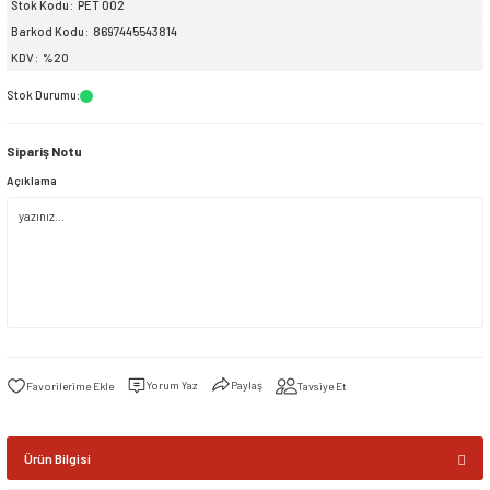
Stok Kodu
PET 002
Barkod Kodu
8697445543814
siller
ar
ınçlı Püskürtücüler
Yer ve Çalı Fırçaları
KDV
%20
Stok Durumu
:
tleri
rı
Sipariş Notu
eçleri
Açıklama
ı ve Aksesuarları
atlık Çeşitleri
lama Kabları
ri
Yorum Yaz
Paylaş
Tavsiye Et
Ürün Bilgisi