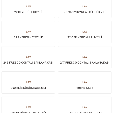
LAV
LAV
72 KEYF KÜLLÜK 2 Lİ
70 CAM YUVARLAK KÜLLÜK 2 Lİ
LAV
LAV
299 KAREN MEYVELİK
72 CAM KARE KÜLLÜK 2 Lİ
LAV
LAV
249 FRESCO CONTALI SAKLAMA KABI
247 FRESCO CONTALI SAKLAMA KABI
LAV
LAV
242 ELİS KÜÇÜK KASE 6 LI
298R6 KASE
LAV
LAV
278 DERİN 6 LI ÇAY TABAĞI
LAV DERİN CAM KASE 6 LI