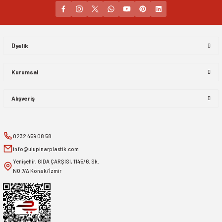
Gönder
Üyelik
Kurumsal
Alışveriş
0232 459 08 58
info@ulupinarplastik.com
Yenişehir, GIDA ÇARŞISI, 1145/6. Sk.
NO:7/A Konak/İzmir