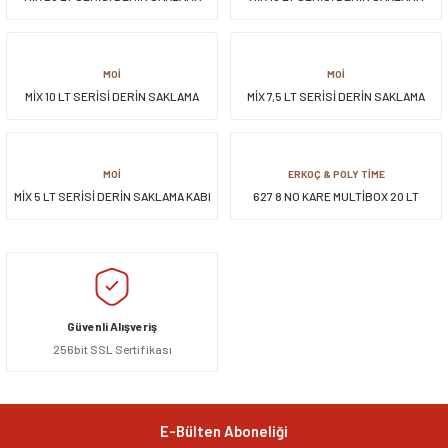
KABI
KABI
MOİ
MOİ
MİX 10 LT SERİSİ DERİN SAKLAMA
MİX 7,5 LT SERİSİ DERİN SAKLAMA
KABI
KABI
MOİ
ERKOÇ & POLY TİME
MİX 5 LT SERİSİ DERİN SAKLAMA KABI
627 8 NO KARE MULTİBOX 20 LT
Güvenli Alışveriş
256bit SSL Sertifikası
E-Bülten Aboneliği