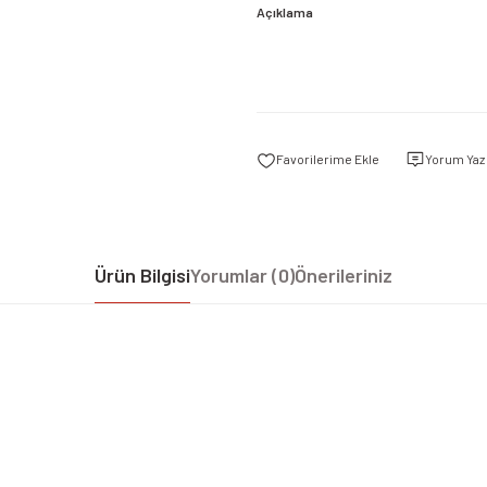
Açıklama
Yorum Yaz
Ürün Bilgisi
Yorumlar (0)
Önerileriniz
iz gördüğünüz noktaları öneri formunu kullanarak tarafımıza iletebilirsiniz.
Bu ürüne ilk yorumu siz yapın!