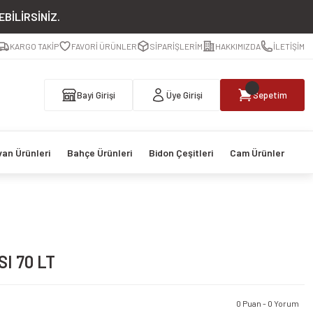
BİLİRSİNİZ.
KARGO TAKİP
FAVORİ ÜRÜNLER
SİPARİŞLERİM
HAKKIMIZDA
İLETİŞİM
Bayi Girişi
Üye Girişi
Sepetim
van Ürünleri
Bahçe Ürünleri
Bidon Çeşitleri
Cam Ürünler
I 70 LT
0 Puan - 0 Yorum