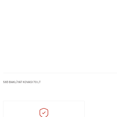
583 BAKLİYAT KOVASI 70 LT
Bu ürünün fiyat bilgisi, resim, ürün açıklamalarında ve diğer konularda yeters
Görüş ve önerileriniz için teşekkür ederiz.
Ürün resmi kalitesiz, bozuk veya görüntülenemiyor.