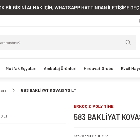
K BİLGİSİNİ ALMAK İÇİN, WHATSAPP HATTINDAN İLETİŞİME GEÇE
Mutfak Eşyaları
Ambalaj Ürünleri
Hırdavat Grubu
Evcil Hay
arı
583 BAKLİYAT KOVASI 70 LT
ERKOÇ & POLY TİME
583 BAKLİYAT KOVAS
Stok Kodu
:
EKOC 583