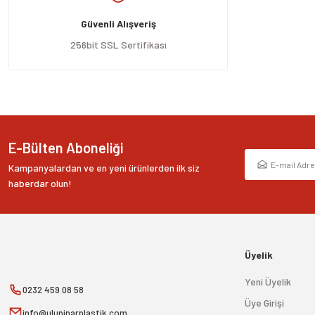
Ürün açıklamasında eksik bilgiler bulunuyor.
Güvenli Alışveriş
Ürün bilgilerinde hatalar bulunuyor.
Ürün fiyatı diğer sitelerden daha pahalı.
256bit SSL Sertifikası
Bu ürüne benzer farklı alternatifler olmalı.
E-Bülten Aboneliği
Kampanyalardan ve en yeni ürünlerden ilk siz
haberdar olun!
Üyelik
Yeni Üyelik
0232 459 08 58
Üye Girişi
info@ulupinarplastik.com