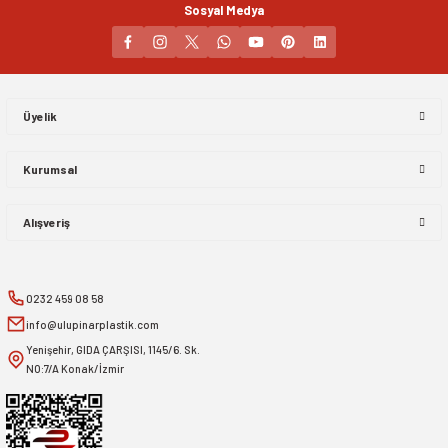
Sosyal Medya
Gönder
Üyelik
Kurumsal
Alışveriş
0232 459 08 58
info@ulupinarplastik.com
Yenişehir, GIDA ÇARŞISI, 1145/6. Sk.
NO:7/A Konak/İzmir