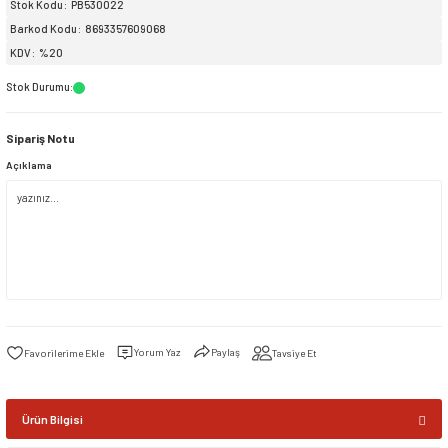
Stok Kodu
PB530022
Barkod Kodu
8693357609068
siller
ar
ınçlı Püskürtücüler
Yer ve Çalı Fırçaları
KDV
%20
Stok Durumu
:
tleri
rı
Sipariş Notu
eçleri
Açıklama
ı ve Aksesuarları
atlık Çeşitleri
lama Kabları
ri
Yorum Yaz
Paylaş
Tavsiye Et
Ürün Bilgisi