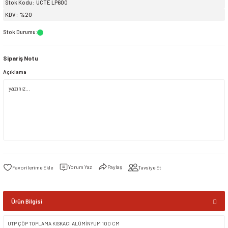
Stok Kodu
UCTE LP600
KDV
%20
siller
ar
ınçlı Püskürtücüler
Yer ve Çalı Fırçaları
Stok Durumu
:
tleri
rı
Sipariş Notu
Açıklama
eçleri
ı ve Aksesuarları
atlık Çeşitleri
lama Kabları
ri
Yorum Yaz
Paylaş
Tavsiye Et
Ürün Bilgisi
UTP ÇÖP TOPLAMA KISKACI ALÜMİNYUM 100 CM