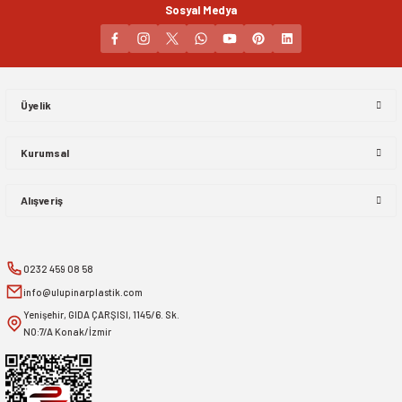
Sosyal Medya
Gönder
Üyelik
Kurumsal
Alışveriş
0232 459 08 58
info@ulupinarplastik.com
Yenişehir, GIDA ÇARŞISI, 1145/6. Sk.
NO:7/A Konak/İzmir