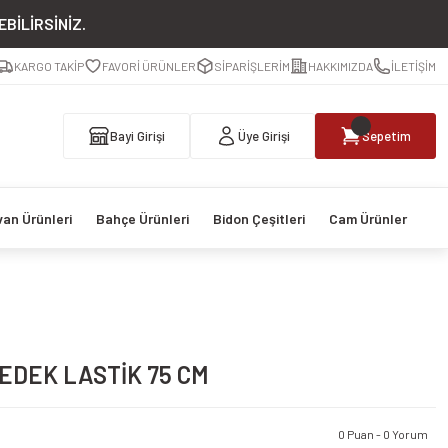
BİLİRSİNİZ.
KARGO TAKİP
FAVORİ ÜRÜNLER
SİPARİŞLERİM
HAKKIMIZDA
İLETİŞİM
Bayi Girişi
Üye Girişi
Sepetim
van Ürünleri
Bahçe Ürünleri
Bidon Çeşitleri
Cam Ürünler
DEK LASTİK 75 CM
0 Puan - 0 Yorum