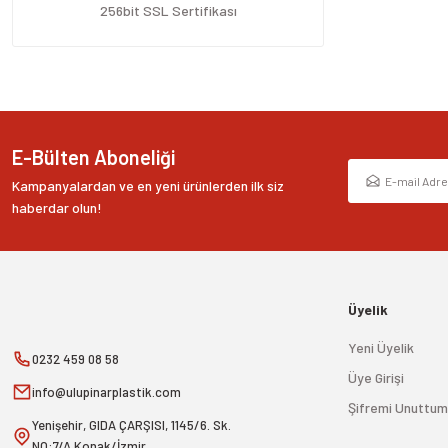
Ürün fiyatı diğer sitelerden daha pahalı.
256bit SSL Sertifikası
Bu ürüne benzer farklı alternatifler olmalı.
E-Bülten Aboneliği
Kampanyalardan ve en yeni ürünlerden ilk siz
haberdar olun!
Üyelik
Yeni Üyelik
0232 459 08 58
Üye Girişi
info@ulupinarplastik.com
Şifremi Unuttum
Yenişehir, GIDA ÇARŞISI, 1145/6. Sk.
NO:7/A Konak/İzmir