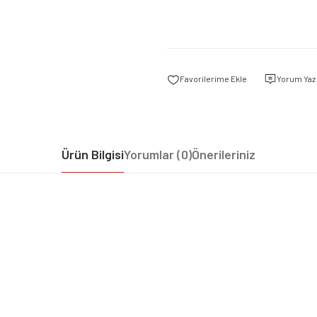
Yorum Yaz
Ürün Bilgisi
Yorumlar (0)
Önerileriniz
iz gördüğünüz noktaları öneri formunu kullanarak tarafımıza iletebilirsiniz.
Bu ürüne ilk yorumu siz yapın!
Yorum Yaz