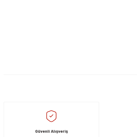
Bu ürünün fiyat bilgisi, resim, ürün açıklamalarında ve diğer konularda yeters
Görüş ve önerileriniz için teşekkür ederiz.
Ürün resmi kalitesiz, bozuk veya görüntülenemiyor.
Ürün açıklamasında eksik bilgiler bulunuyor.
Güvenli Alışveriş
Ürün bilgilerinde hatalar bulunuyor.