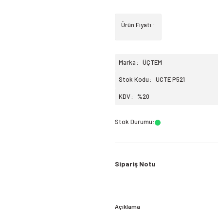
Ürün Fiyatı :
Marka
ÜÇTEM
Stok Kodu
UCTE P521
KDV
%20
Stok Durumu
:
Sipariş Notu
Açıklama