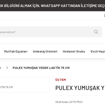
K BİLGİSİNİ ALMAK İÇİN, WHATSAPP HATTINDAN İLETİŞİME GEÇE
Mutfak Eşyaları
Ambalaj Ürünleri
Hırdavat Grubu
Evcil Hay
r
PULEX YUMUŞAK YEDEK LASTİK 75 CM
ÜÇTEM
PULEX YUMUŞAK YE
Stok Kodu
:
UCTE P521