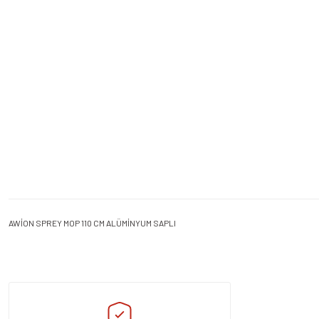
AWİON SPREY MOP 110 CM ALÜMİNYUM SAPLI
Bu ürünün fiyat bilgisi, resim, ürün açıklamalarında ve diğer konularda yeters
Görüş ve önerileriniz için teşekkür ederiz.
Ürün resmi kalitesiz, bozuk veya görüntülenemiyor.