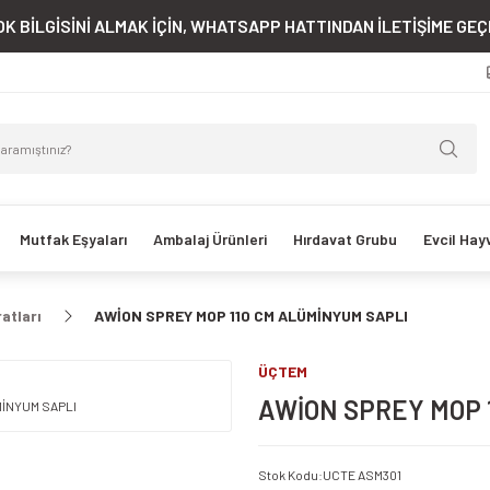
K BİLGİSİNİ ALMAK İÇİN, WHATSAPP HATTINDAN İLETİŞİME GEÇE
Mutfak Eşyaları
Ambalaj Ürünleri
Hırdavat Grubu
Evcil Hay
atları
AWİON SPREY MOP 110 CM ALÜMİNYUM SAPLI
ÜÇTEM
AWİON SPREY MOP 
Stok Kodu
:
UCTE ASM301