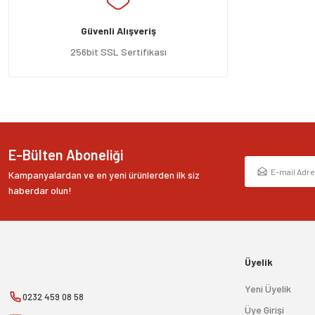
Ürün açıklamasında eksik bilgiler bulunuyor.
Güvenli Alışveriş
Ürün bilgilerinde hatalar bulunuyor.
Ürün fiyatı diğer sitelerden daha pahalı.
256bit SSL Sertifikası
Bu ürüne benzer farklı alternatifler olmalı.
E-Bülten Aboneliği
Kampanyalardan ve en yeni ürünlerden ilk siz
haberdar olun!
Üyelik
Yeni Üyelik
0232 459 08 58
Üye Girişi