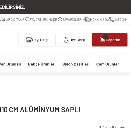
BİLİRSİNİZ.
KARGO TAKİP
FAVORİ ÜRÜNLER
SİPARİŞLERİM
HAKKIMIZDA
İLETİŞİM
Bayi Girişi
Üye Girişi
Sepetim
van Ürünleri
Bahçe Ürünleri
Bidon Çeşitleri
Cam Ürünler
110 CM ALÜMİNYUM SAPLI
0 Puan - 0 Yorum