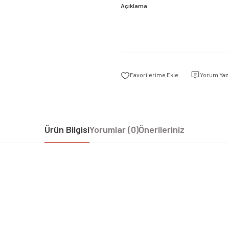
Açıklama
Yorum Yaz
Ürün Bilgisi
Yorumlar (0)
Önerileriniz
iz gördüğünüz noktaları öneri formunu kullanarak tarafımıza iletebilirsiniz.
Bu ürüne ilk yorumu siz yapın!