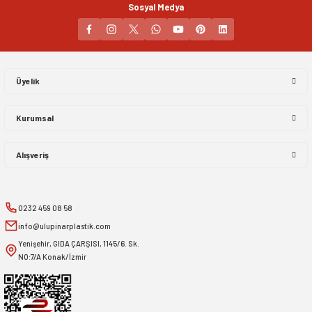
Sosyal Medya
Gönder
Üyelik
Kurumsal
Alışveriş
0232 459 08 58
info@ulupinarplastik.com
Yenişehir, GIDA ÇARŞISI, 1145/6. Sk.
NO:7/A Konak/İzmir