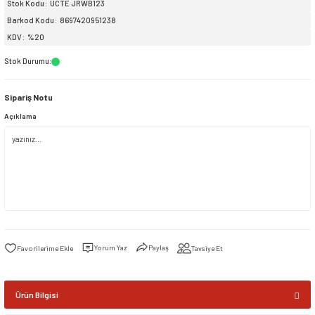
Stok Kodu
UCTE JRWB123
Barkod Kodu
8697420951238
siller
ar
ınçlı Püskürtücüler
Yer ve Çalı Fırçaları
KDV
%20
Stok Durumu
:
tleri
rı
Sipariş Notu
eçleri
Açıklama
ı ve Aksesuarları
atlık Çeşitleri
lama Kabları
ri
Yorum Yaz
Paylaş
Tavsiye Et
Ürün Bilgisi