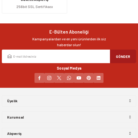
256bit SSL Sertifikası
Ürün resmi kalitesiz, bozuk veya görüntülenemiyor.
Ürün açıklamasında eksik bilgiler bulunuyor.
Ürün bilgilerinde hatalar bulunuyor.
E-Bülten Aboneliği
Ürün fiyatı diğer sitelerden daha pahalı.
Kampanyalardan ve en yeni ürünlerden ilk siz
Bu ürüne benzer farklı alternatifler olmalı.
haberdar olun!
GÖNDER
Sosyal Medya
Gönder
Üyelik
Kurumsal
Alışveriş