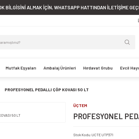
K BİLGİSİNİ ALMAK İÇİN, WHATSAPP HATTINDAN İLETİŞİME GEÇE
Mutfak Eşyaları
Ambalaj Ürünleri
Hırdavat Grubu
Evcil Hay
PROFESYONEL PEDALLI ÇÖP KOVASI 50 LT
ÜÇTEM
PROFESYONEL PEDA
Stok Kodu
:
UCTE UTP371