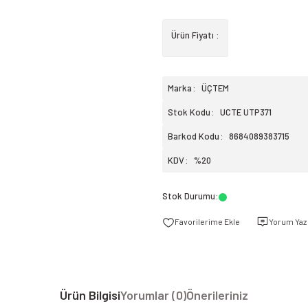
Ürün Fiyatı :
Marka
ÜÇTEM
Stok Kodu
UCTE UTP371
Barkod Kodu
8684089383715
KDV
%20
Stok Durumu
:
Yorum Yaz
Ürün Bilgisi
Yorumlar (0)
Önerileriniz