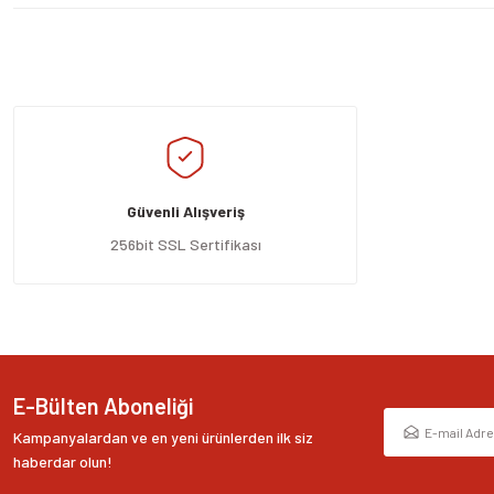
Bu ürünün fiyat bilgisi, resim, ürün açıklamalarında ve diğer konularda yeters
Görüş ve önerileriniz için teşekkür ederiz.
Ürün resmi kalitesiz, bozuk veya görüntülenemiyor.
Ürün açıklamasında eksik bilgiler bulunuyor.
Güvenli Alışveriş
Ürün bilgilerinde hatalar bulunuyor.
Ürün fiyatı diğer sitelerden daha pahalı.
256bit SSL Sertifikası
Bu ürüne benzer farklı alternatifler olmalı.
E-Bülten Aboneliği
Kampanyalardan ve en yeni ürünlerden ilk siz
haberdar olun!