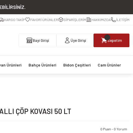
BİLİRSİNİZ.
KARGO TAKİP
FAVORİ ÜRÜNLER
SİPARİŞLERİM
HAKKIMIZDA
İLETİŞİM
Bayi Girişi
Üye Girişi
Sepetim
van Ürünleri
Bahçe Ürünleri
Bidon Çeşitleri
Cam Ürünler
LLI ÇÖP KOVASI 50 LT
0 Puan - 0 Yorum