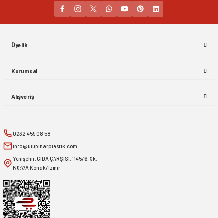
Gönder
Üyelik
Kurumsal
Alışveriş
0232 459 08 58
info@ulupinarplastik.com
Yenişehir, GIDA ÇARŞISI, 1145/6. Sk.
NO:7/A Konak/İzmir