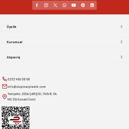
Gönder
Üyelik
Kurumsal
Alışveriş
0232 459 08 58
info@ulupinarplastik.com
Yenişehir, GIDA ÇARŞISI, 1145/6. Sk.
NO:7/A Konak/İzmir