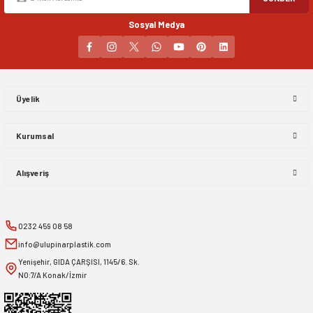
Sosyal Medya
Gönder
Üyelik
Kurumsal
Alışveriş
0232 459 08 58
info@ulupinarplastik.com
Yenişehir, GIDA ÇARŞISI, 1145/6. Sk.
NO:7/A Konak/İzmir