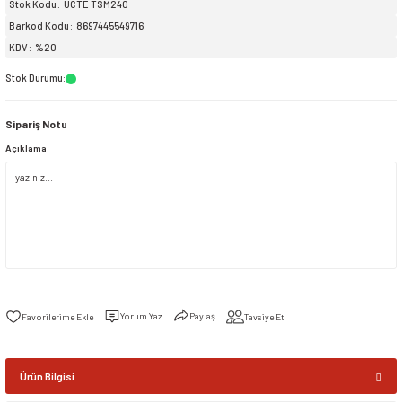
Stok Kodu
UCTE TSM240
Barkod Kodu
8697445549716
siller
ar
ınçlı Püskürtücüler
Yer ve Çalı Fırçaları
KDV
%20
Stok Durumu
:
tleri
rı
Sipariş Notu
eçleri
Açıklama
ı ve Aksesuarları
atlık Çeşitleri
lama Kabları
ri
Yorum Yaz
Paylaş
Tavsiye Et
Ürün Bilgisi