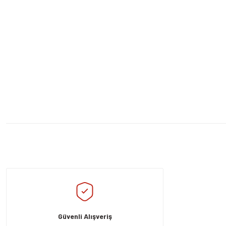
Bu ürünün fiyat bilgisi, resim, ürün açıklamalarında ve diğer konularda yeters
Görüş ve önerileriniz için teşekkür ederiz.
Ürün resmi kalitesiz, bozuk veya görüntülenemiyor.
Ürün açıklamasında eksik bilgiler bulunuyor.
Güvenli Alışveriş
Ürün bilgilerinde hatalar bulunuyor.