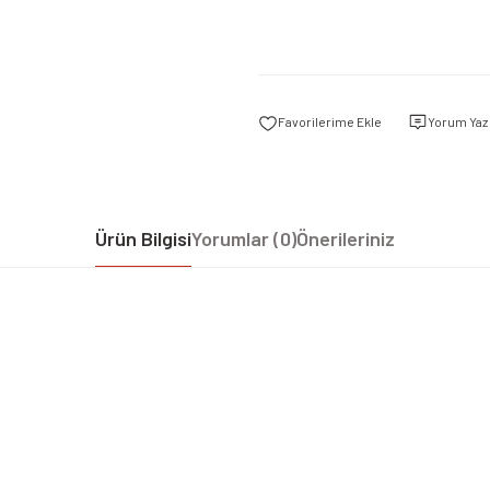
Yorum Yaz
Ürün Bilgisi
Yorumlar (0)
Önerileriniz
iz gördüğünüz noktaları öneri formunu kullanarak tarafımıza iletebilirsiniz.
Bu ürüne ilk yorumu siz yapın!
Yorum Yaz