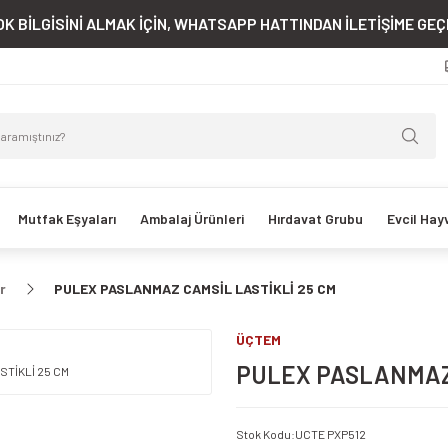
K BİLGİSİNİ ALMAK İÇİN, WHATSAPP HATTINDAN İLETİŞİME GEÇE
Mutfak Eşyaları
Ambalaj Ürünleri
Hırdavat Grubu
Evcil Hay
r
PULEX PASLANMAZ CAMSİL LASTİKLİ 25 CM
ÜÇTEM
PULEX PASLANMAZ 
Stok Kodu
:
UCTE PXP512