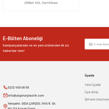
Ürün fiyatı diğer sitelerden daha pahalı.
256bit SSL Sertifikası
Bu ürüne benzer farklı alternatifler olmalı.
E-Bülten Aboneliği
Kampanyalardan ve en yeni ürünlerden ilk siz
haberdar olun!
Üyelik
Yeni Üyelik
0232 459 08 58
Üye Girişi
info@ulupinarplastik.com
Şifremi Unuttum
Yenişehir, GIDA ÇARŞISI, 1145/6. Sk.
NO:7/A Konak/İzmir