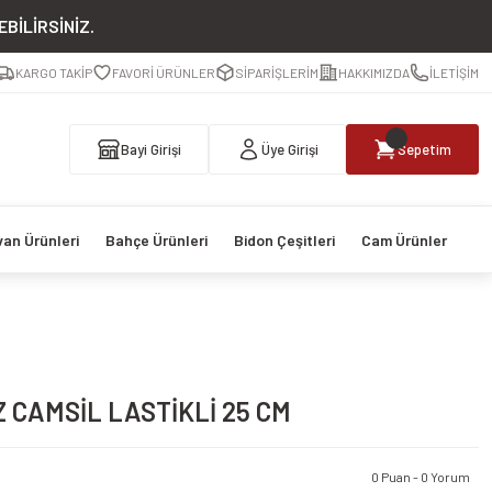
BİLİRSİNİZ.
KARGO TAKİP
FAVORİ ÜRÜNLER
SİPARİŞLERİM
HAKKIMIZDA
İLETİŞİM
Bayi Girişi
Üye Girişi
Sepetim
van Ürünleri
Bahçe Ürünleri
Bidon Çeşitleri
Cam Ürünler
CAMSİL LASTİKLİ 25 CM
0 Puan - 0 Yorum