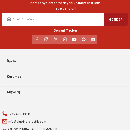
Kampanyalardan ve en yeni ürünlerden ilk siz
Bu ürüne benzer farklı alternatifler olmalı.
haberdar olun!
GÖNDER
Sosyal Medya
Gönder
Üyelik
Kurumsal
Alışveriş
0232 459 08 58
info@ulupinarplastik.com
Yenişehir, GIDA ÇARŞISI, 1145/6. Sk.